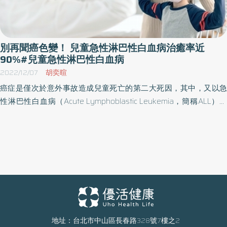
復發或頑固性的治療相當棘手，所幸近年來標靶及免疫治療有顯著
進步，替這群病人帶來無限希望。張從彥醫師指出，CAR-T是「嵌合
抗原受體T細胞治療」的簡稱，被稱為「活著的藥物」，其原理是抽
取病人的免疫T細胞，在實驗室通過基因工程加以強化，使其能識別
別再聞癌色變！ 兒童急性淋巴性白血病治癒率近
並攻擊特定癌細胞，再將這些修改後的T細胞擴增輸回病患體內，以
90%#兒童急性淋巴性白血病
快速作戰進而消滅癌細胞。對於急性淋巴性白血病(ALL)及瀰漫性大
2022/12/07
胡奕暄
B細胞淋巴瘤(DLBCL)，臨床試驗成效相當不錯，獲美國食品藥物管
癌症是僅次於意外事故造成兒童死亡的第二大死因，其中，又以急
理局(FDA)快速批准臨床使用。 13歲的病童小華(化名)，8歲時被診斷
性淋巴性白血病（Acute Lymphoblastic Leukemia，簡稱ALL）佔
罹患急性淋巴性白血病，化療結束後不到半年就發現雙側睪丸腫
比約30%，是最常見的兒童癌症。馬偕兒童醫院兒童血液腫瘤科資
大，確診為骨髓外復發之急性淋巴性白血病，同時的骨髓檢查亦發
深主治醫師劉希哲強調，兒童急性淋巴性白血病的整體存活率接近9
現「微量殘存疾病」(MRD)上升，代表骨髓也即將復發。另一位8歲
成，絕非不治之症，鼓勵父母親，當孩子確診為急性淋巴性白血病
病童小寶(化名)，4歲時亦被診斷出罹患急性淋巴性白血病，原本一
時，切勿過度焦慮，父母及癌童應與主治醫師詳細討論治療方針，
切治療順利，無奈在化療結束後9個月注意到右側睪丸腫大，確診為
及早治療、穩定配合醫囑，相信都可以有很好的治療成績。 兒童最
骨髓外復發之急性淋巴性白血病，骨髓檢查亦發現MRD上升。 兒童
常見癌症「急性淋巴性白血病」 發燒就醫未改善須小心 劉哲希醫師
內科部副部長陳世翔表示，長庚醫療團隊考量到造血幹細胞移植對
表示，兒童急性淋巴性白血病是兒童最常見癌症，初始症狀大多數
於骨髓外復發的效果有限，且睪丸復發後的局部治療需切除睪丸或
是發燒，家長多會認為是感冒等感染性疾病，提醒家長，如果帶孩
放射治療，勢必影響病童將來的生殖能力，因此安排特約門診向家
子就醫檢查治療後仍持續發燒，切莫輕忽，應再次求診，並主動告
地址：台北市中山區長春路328號7樓之2