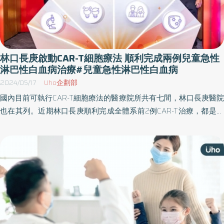
林口長庚啟動CAR-T細胞療法 順利完成兩例兒童急性
淋巴性白血病治療#兒童急性淋巴性白血病
2024/05/17
Uho企劃部
國內目前可執行CAR-T細胞療法的醫療院所共有七間，林口長庚醫院
也在其列。近期林口長庚順利完成全體系前2例CAR-T治療，都是罹
患急性淋巴性白血病的兒童，並在接受CAR-T治療後持續於門診追蹤
觀察，目前初期臨床反應良好，讓家長與林口長庚醫院醫療團隊對
於CAR-T治療充滿信心！ 林口長庚CAR-T治療團隊5/17舉辦記者會宣
布這項好消息，包括邱政洵副院長、兒童內科部副部長陳世翔、血
液腫瘤科系主任張文震及兒童血液科主任張從彥等，均出席記者會
說明長庚醫院CAR-T細胞療法的最新進展。 兒童血液科主任張從彥
表示，白血病俗稱血癌，是兒童最常見的癌症，佔所有兒童癌症的
1/3左右。治療主要以化學治療為主 雖然整體治癒率不錯，仍有少數