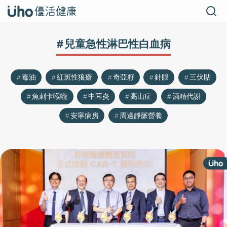
#兒童急性淋巴性白血病
毒油
紅斑性狼瘡
奇亞籽
針眼
三伏貼
魚刺卡喉嚨
中耳炎
高山症
酒精代謝
安寧病房
周邊靜脈營養