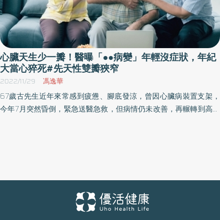
心臟天生少一瓣！醫曝「●●病變」年輕沒症狀，年紀
大當心猝死#先天性雙瓣狹窄
2022/11/29
馮逸華
67歲古先生近年來常感到疲憊、腳底發涼，曾因心臟病裝置支架，
今年7月突然昏倒，緊急送醫急救，但病情仍未改善，再輾轉到高雄
醫學大學附設醫院心臟外科求診，經檢查發現他主動脈瓣膜比正常
人少了一瓣，同時合併嚴重狹窄，導致心臟衰竭，需盡快動手術。