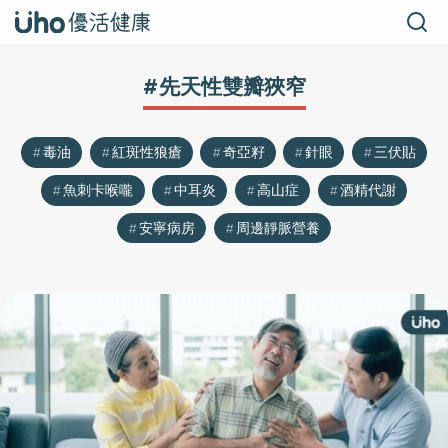
#先天性雙瓣狹窄
毒油
紅斑性狼瘡
奇亞籽
針眼
三伏貼
魚刺卡喉嚨
中耳炎
高山症
酒精代謝
安寧病房
周邊靜脈營養