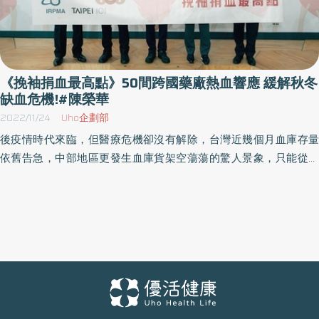
《挽袖捐血最高點》50間跨國藥廠熱血響應 緩解秋冬
缺血危機!#陳榮華
2022/11/24
Uho企劃部
後疫情時代來臨，但醫療危機卻沒有解除，台灣近幾個月血庫存量
依舊告急，中部地區更發生血庫貨架空蕩蕩的驚人景象，只能從台
北調借緩燃眉之急，加之秋冬感冒旺季來臨更易導致捐血人數大幅
下降！ IRPMA聯合台北101及藥廠舉辦公益捐血活動 中華民國開發
性製藥研究協會(International Research-Based Pharmaceutical
Manufacturers Association，簡稱IRPMA)，今(23)日，首度聯合台
北101以及台北捐血中心發起《挽袖捐血最高點》公益捐血活動，聯
合48間跨國藥廠一同響應，除了於台北101信義大門設置捐血站，也
於藥廠聚集的中山區南山民生大樓設置捐血站，期許透過最實際的
行動，挽袖捐熱血緩解血庫荒！ IRPMA自2020年開始發起捐血活