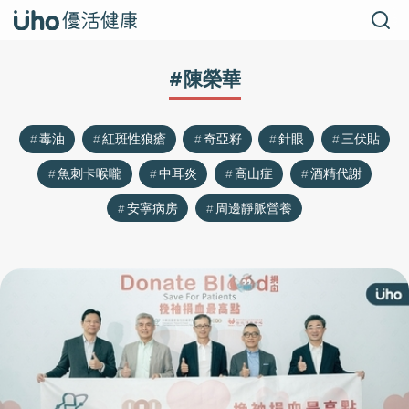
#陳榮華
毒油
紅斑性狼瘡
奇亞籽
針眼
三伏貼
魚刺卡喉嚨
中耳炎
高山症
酒精代謝
安寧病房
周邊靜脈營養