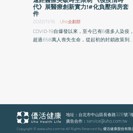
代》展醫療創新實力!#化負壓病房套
件
2022/11/16
Uho企劃部
COVID-19自爆發以來，至今已有6億多人染疫
超過658萬人喪失生命，從起初的封鎖政策到
今與病毒共存，衝擊並翻轉國人的生活型態與
醫模式，也加速了醫療產業的發展，全球遠距
療使用率成長近40倍，而在台灣註冊視訊門診
台的人數也突破百萬人！Discovery與寶佳公益
善基金會攜手推出《後疫情時代》節目，記錄
灣在疫情兩年多來的轉變，看見台灣人如何在
毒威脅之下，於各領域結合技術創新並突破，
社會創造更安全便利的生活環境，更讓「台灣
療」走上國際舞台。《後疫情時代》將於11月2
地址：台北市中山區長春路328號7
廣告合作：
service@uho.com.tw
日星期一晚上9點於Discovery頻道台灣首播，
Copyright © www.uho.com.tw All Rights Reserved By 優活健康股份有
陸續於東南亞及日本播出。 就醫習慣改變 全球