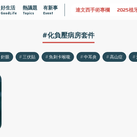
好生活
熱議題
有新事
認識攝護腺肥大
守護骨骼健康
達文西手術專欄
2025植
GoodLife
Topics
Event
#化負壓病房套件
針眼
三伏貼
魚刺卡喉嚨
中耳炎
高山症