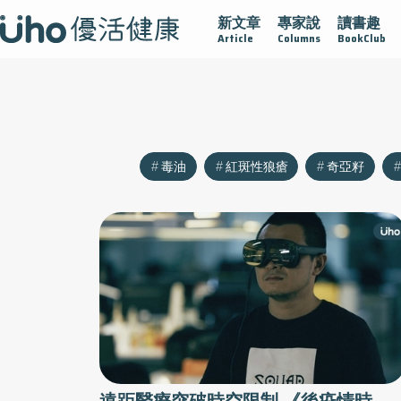
新文章
專家說
讀書趣
沾黏
守護腺在
疫情保衛戰
再生醫學
愛的未來視
Article
Columns
BookClub
毒油
紅斑性狼瘡
奇亞籽
遠距醫療突破時空限制 《後疫情時