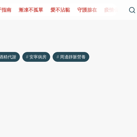
牙指南
漸凍不孤單
愛不沾黏
守護腺在
疫情保衛戰
酒精代謝
安寧病房
周邊靜脈營養