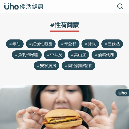
#性荷爾蒙
毒油
紅斑性狼瘡
奇亞籽
針眼
三伏貼
魚刺卡喉嚨
中耳炎
高山症
酒精代謝
安寧病房
周邊靜脈營養