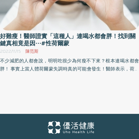
好難瘦！醫師證實「這種人」連喝水都會胖！找到關
鍵真相竟是因⋯#性荷爾蒙
2022/11/15
陳范斯
不少減肥的人都會說，明明吃很少為何瘦不下來？根本連喝水都會
胖！ 事實上當人體荷爾蒙失調時真的可能會發生！醫師表示，荷爾
蒙變化跟體重非常相關，荷爾蒙失衡不僅會引起胰島素阻抗，導致
血糖容易升高，且更容易肥胖。