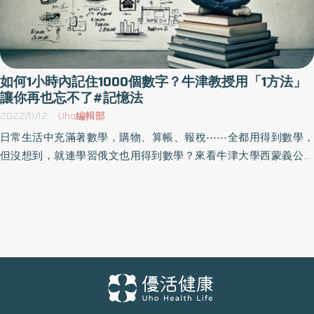
如何1小時內記住1000個數字？牛津教授用「1方法」
讓你再也忘不了#記憶法
2022/11/12
Uho編輯部
日常生活中充滿著數學，購物、算帳、報稅⋯⋯全都用得到數學，
但沒想到，就連學習俄文也用得到數學？來看牛津大學西蒙義公共
科學教育講座教授杜．索托伊（Marcus du Sautoy）如何在《數學
就是這樣用》娓娓道來，利用數學找到正確捷徑，成為記憶大師。
以下是原書摘文：