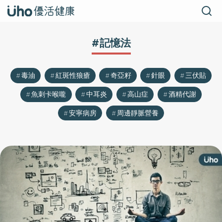
#記憶法
毒油
紅斑性狼瘡
奇亞籽
針眼
三伏貼
魚刺卡喉嚨
中耳炎
高山症
酒精代謝
安寧病房
周邊靜脈營養