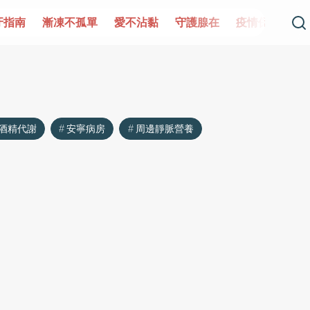
牙指南
漸凍不孤單
愛不沾黏
守護腺在
疫情保衛戰
酒精代謝
安寧病房
周邊靜脈營養