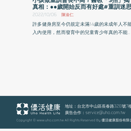
真相：●●歲開始反而有好處#重訓迷
2022/10/06
陳渝仁
許多健身房至今仍規定未滿14歲的未成年人不
入內使用，然而發育中的兒童青少年真的不能
事重量訓練嗎？重量訓練施加壓力在骨骼會不
影響生長板的發育，甚至讓孩子長不高呢？
地址：台北市中山區長春路328號7
廣告合作：
service@uho.com.tw
Copyright © www.uho.com.tw All Rights Reserved By 優活健康股份有