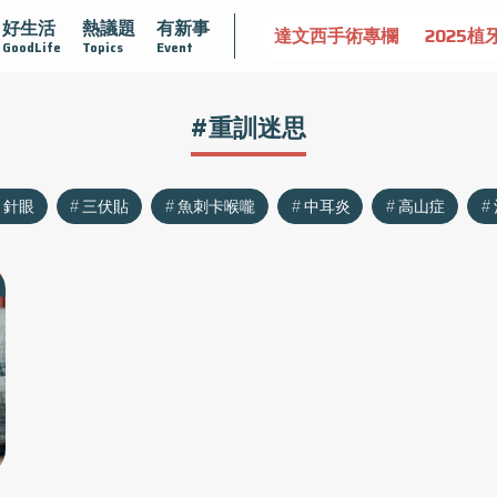
好生活
熱議題
有新事
認識攝護腺肥大
守護骨骼健康
達文西手術專欄
2025植
GoodLife
Topics
Event
#重訓迷思
針眼
三伏貼
魚刺卡喉嚨
中耳炎
高山症