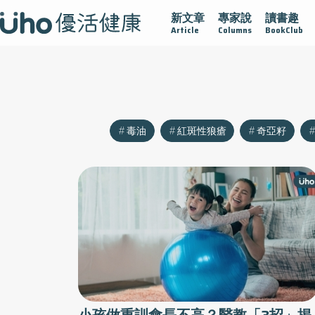
新文章
專家說
讀書趣
沾黏
守護腺在
疫情保衛戰
再生醫學
愛的未來視
Article
Columns
BookClub
毒油
紅斑性狼瘡
奇亞籽
小孩做重訓會長不高？醫教「3招」揭