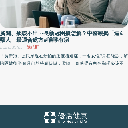
胸悶、痰咳不出⋯長新冠困擾怎解？中醫親揭「這4
類人」最適合處方#喉嚨有痰
2022/09/23
陳范斯
「長新冠」是民眾現在最怕的染疫後遺症，一名女性7月初確診，解
除隔離後半個月仍然持續咳嗽，喉嚨一直感覺有白色黏稠痰咳不出
來，不只如此，到下午也常常覺得呼吸不順、胸悶。