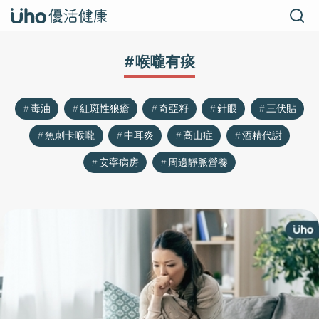
#喉嚨有痰
毒油
紅斑性狼瘡
奇亞籽
針眼
三伏貼
魚刺卡喉嚨
中耳炎
高山症
酒精代謝
安寧病房
周邊靜脈營養