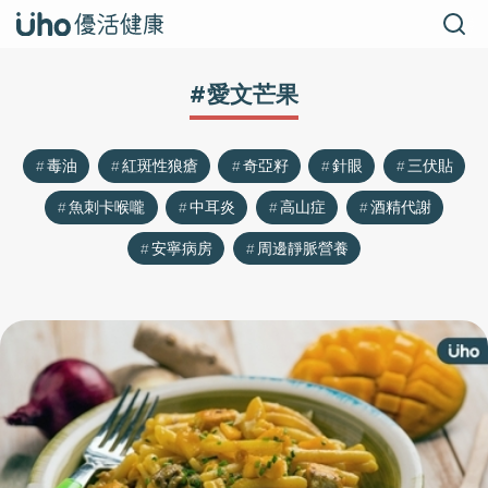
#愛文芒果
毒油
紅斑性狼瘡
奇亞籽
針眼
三伏貼
魚刺卡喉嚨
中耳炎
高山症
酒精代謝
安寧病房
周邊靜脈營養