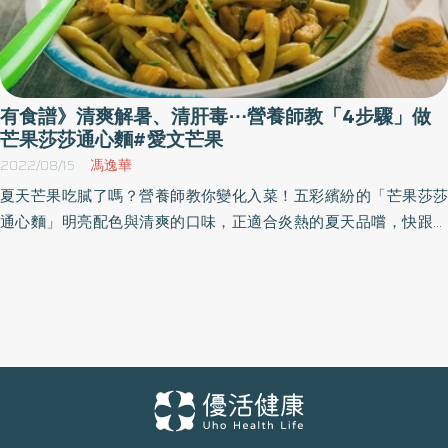
有食譜》清爽解暑、清肝毒⋯營養師教「4步驟」做
芒果莎莎通心麵#愛文芒果
2022/08/15
馮逸華
夏天芒果吃膩了嗎？營養師教你變化入菜！五彩繽紛的「芒果莎莎
通心麵」明亮配色與清爽的口味，正適合炎熱的夏天品嚐，快跟著
下方食譜一起做吧！