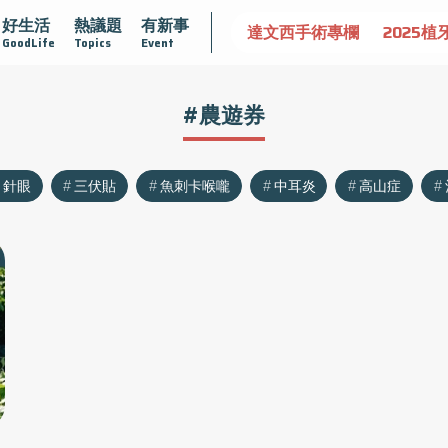
好生活
熱議題
有新事
認識攝護腺肥大
守護骨骼健康
達文西手術專欄
2025植
GoodLife
Topics
Event
#農遊券
針眼
三伏貼
魚刺卡喉嚨
中耳炎
高山症
、