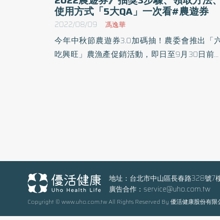
使用方式「5大QA」一次看#農遊券
2022/08/09
馮逸華
今年中秋節農遊券3.0加碼抽！農委會推出「
吃興旺」農漁產促銷活動，即日至9月30日前
要到各大農漁會、農遊券合作店家或指定4大
商平台，購買文旦、石斑魚、白帶魚、竹筴魚
午仔魚、台灣鯛等6種農產品，滿600元就有
會抽200元禮券，共計30萬名中獎機會怎麼抽
農產品去哪買？《優活健康網》幫你整理懶人
一篇看懂！
地址：台北市中山區長春路328號7
廣告合作：
service@uho.com.tw
Copyright © www.uho.com.tw All Rights Reserved By 優活健康股份有