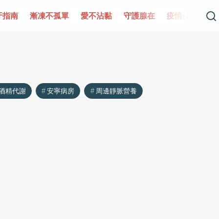
牙指南
漸凍不孤單
愛不沾黏
守護腺在
疫情保衛戰
酒精代謝
安寧病房
周邊靜脈營養