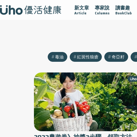
新文章
專家說
讀書趣
沾黏
守護腺在
疫情保衛戰
再生醫學
愛的未來視
Article
Columns
BookClub
毒油
紅斑性狼瘡
奇亞籽
2022農遊券》抽獎3步驟、領取方法