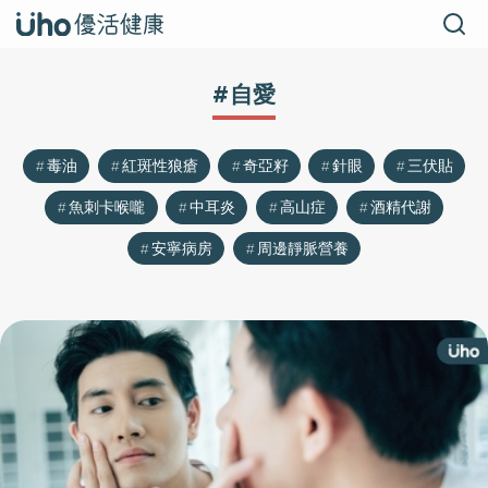
#自愛
毒油
紅斑性狼瘡
奇亞籽
針眼
三伏貼
魚刺卡喉嚨
中耳炎
高山症
酒精代謝
安寧病房
周邊靜脈營養