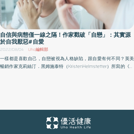
自信與病態僅一線之隔！作家戳破「自戀」：其實源
於自我厭惡#自愛
2022/08/04
Uho編輯部
一樣都是喜歡自己，自戀被視為人格缺陷，跟自愛有何不同？英美
暢銷作家克莉絲汀．黑姆施泰特（KristenHelmstetter）所寫的《咖
啡時間的自我對話》建議每天為自己空出5分鐘，啟動潛意識、加強
自信心，但她想強調，這絕非唯我獨尊的病態人格養成，而是專心
以提升自我為目的，並分析兩者最大區別。以下為原書摘文：