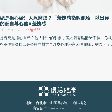
總是擔心給別人添麻煩？「羞愧感指數測驗」揪出你
的低自尊心魔#羞愧感
2022/06/04
Uho編輯部
是否總是擔心自己在他人眼中的形象，旁人若有點情緒不佳，你就
忍不住懷疑自己是否得罪對方？丹麥心理諮商師伊麗絲．桑德（Ilse
Sand）在《致，怕給人添麻煩的你》分析，過度的羞愧感，容易使
人陷入低自尊模式，勉強自身迎合他人。你也總是陷入徬徨和自我
懷疑嗎？可以先透過一個小測驗，了解自己的羞愧感指數。以下為
原書摘文：
地址：台北市中山區長春路328號7樓之2
廣告合作：
service@uho.com.tw