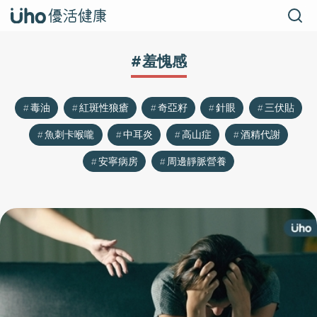
#羞愧感
毒油
紅斑性狼瘡
奇亞籽
針眼
三伏貼
魚刺卡喉嚨
中耳炎
高山症
酒精代謝
安寧病房
周邊靜脈營養