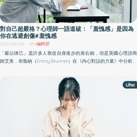
對自己超嚴格？心理師一語道破：「羞愧感」是因為
你在逃避創傷#羞愧感
2022/06/08
Uho編輯部
「嚴以律己」是許多人敦促自身進步的座右銘，但是英國心理諮商
師艾美．布魯納（Emmy Brunner）在《內心對話的力量》中分析，
強烈的自我批判並陷入「羞愧感」，其實是一種內心深處創傷未撫
平，所衍生的情緒應對機制。明明期待自己更好，卻可能逼得自己
走投無路。學習找出創傷源頭，才能擺脫自我否定的惡性循傳。以
下為原書摘文：