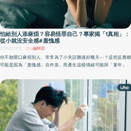
怕給別人添麻煩？容易怪罪自己？專家揭「1真相」：
從小就沒安全感#羞愧感
2022/12/19
Uho編輯部
你不敢開口麻煩別人、常常為了小失誤難過好幾天⋯？這些反應都
可能是因為「羞愧感」在作祟，而產生這樣情緒可能與「童年」有
關。心理諮商師伊麗絲．桑德（Ilse Sand）於《致，怕給人添麻煩
的你》分享親身的案例，教你清理內心的羞愧感，學習接納完整的
自己，以下為原書摘文：