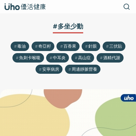
#多坐少動
毒油
奇亞籽
百香果
針眼
三伏貼
魚刺卡喉嚨
中耳炎
高山症
酒精代謝
安寧病房
周邊靜脈營養