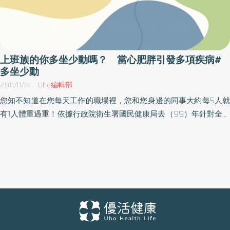
上班族的你多坐少動嗎？ 當心肥胖引發多項疾病#
多坐少動
2011/11/14
Uho編輯部
您知不知道在您每天工作的職場裡，您和您身邊的同事大約每5人就
有1人體重過重！依據行政院衛生署國民健康局去（99）年針對全國
6千多位有專職工作的民眾進行電話訪問調查發現，近5成（51％）
的男性員工有過重或肥胖的情況！若是不分性別，也有22.7％的全
體職場員工過重（24≦BMI＜27）、11.8％的員工屬於肥胖
（BMI≧27）的情形。衛生署之前公布2010年國內10大死因排行，
除了癌症連續第29年排榜首，且創死亡人數新高達41046人之外，
最引人注目的，是高血壓性疾病又重回排行名單當中。而加上高血
壓性疾病重返10大死因，榜中已有多達6項致死因素與肥胖相關，意
味著國人將必須更慎重看待肥胖的問題。因過度肥胖引起的死因，