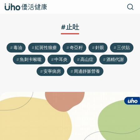
#止吐
毒油
紅斑性狼瘡
奇亞籽
針眼
三伏貼
魚刺卡喉嚨
中耳炎
高山症
酒精代謝
安寧病房
周邊靜脈營養