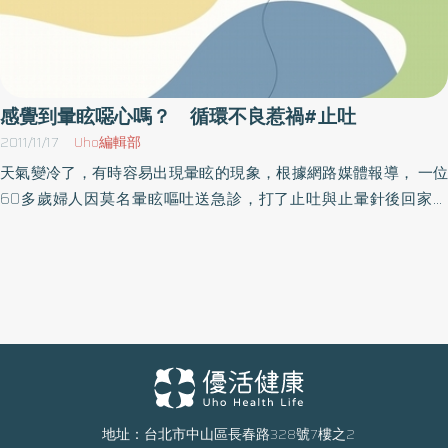
感覺到暈眩噁心嗎？ 循環不良惹禍#止吐
2011/11/17
Uho編輯部
天氣變冷了，有時容易出現暈眩的現象，根據網路媒體報導， 一位
60多歲婦人因莫名暈眩嘔吐送急診，打了止吐與止暈針後回家休
息，第二天症狀仍未解決，轉到耳鼻喉科診所求診，經詳細檢查才
發現婦人的耳鳴暈眩是因為循環不良所引起，經過治療已無大礙。
永和耕莘醫院耳鼻喉科醫師廖伯武表示，眩暈是一種症狀的描述，
而不是一個疾病的名稱，許多疾病都會以眩暈來作為表現，真正的
眩暈是一種旋轉或是移位的感覺但實際上並未發生旋轉或移位的動
作，所以可以說是一種旋轉或移位錯覺。主要是因為三大平衡系統
中的前庭小腦系統出了問題所導致，又因為常常會刺激迷走神經所
以會伴隨噁心、嘔吐、冒冷汗等不適症狀。媒體報導中，醫師更是
提醒，耳鳴與暈眩有時候是一種「中風」的警訊，有些老人家強忍
地址：台北市中山區長春路328號7樓之2