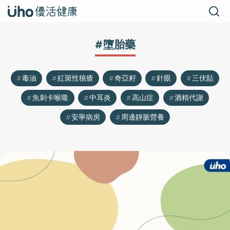
#墮胎藥
毒油
紅斑性狼瘡
奇亞籽
針眼
三伏貼
魚刺卡喉嚨
中耳炎
高山症
酒精代謝
安寧病房
周邊靜脈營養