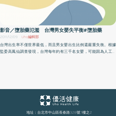
影音／墮胎藥氾濫 台灣男女嬰失平衡#墮胎藥
2011/12/09
Uho編輯部
台灣出生率不僅世界最低，而且男女嬰出生比例還嚴重失衡。根據
監委高鳳仙調查發現，台灣每年約有三千名女嬰，可能因為人工流
產而消失，監察院認為衛生署國健局沒有建立人工流產通報和監控
機制，食品藥物管理局對墮胎藥RU486也缺乏管控，因此昨天通過
糾正這兩個單位。嬰兒室裡剛出生的小BABY，看起來活潑又可愛，
不過根據監委高鳳仙調查卻發現，台灣男女嬰性別比例嚴重失衡，
每年大約有七萬名胎兒可能遭人工流產，其中約有三千名女嬰消
失，監察院認為衛生署沒有建立人工流產通報及監控機制，因此7號
通過糾正國健局和食品藥物管理局。此外監委也認為，國健局和食
藥局都沒有監測醫師處方RU486、墮胎藥的數量、使用原因或法律
上的理由，更未針對使用數量異常的醫療院所，查核有無以RU486
地址：台北市中山區長春路328號7樓之2