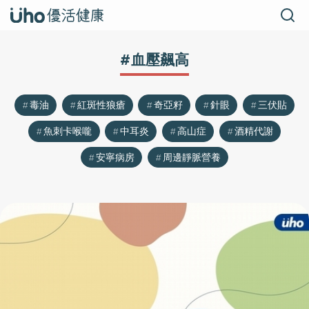
#血壓飆高
毒油
紅斑性狼瘡
奇亞籽
針眼
三伏貼
魚刺卡喉嚨
中耳炎
高山症
酒精代謝
安寧病房
周邊靜脈營養