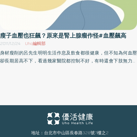
瘦子血壓也狂飆？原來是腎上腺瘤作怪#血壓飆高
2011/12/24
Uho編輯部
身材瘦削的呂先生明明生活作息及飲食都很健康，但不知為何血壓
卻長期居高不下，看過幾家醫院都控制不好，有時還會下肢無力。
後來到光田綜合醫院腎臟內科看診，經過一系列詳細的檢查後，發
現原來是腎上腺腫瘤作祟，才會導致長期高血壓控制不良。主治的
腎臟內科王家良醫師指出，腎上腺腺瘤會引發患者高血壓，低血鉀
的症狀，若不及時治療可能導致腎衰竭、心臟病、腦中風等嚴重後
果。過去就曾有患者因太晚接受治療而必須終生洗腎的病例，提醒
民眾要特別小心。（圖：腎上腺瘤致血壓飆高）今年42歲的呂先生
身高165，體重60公斤出頭，是大家眼中公認的瘦子，原本身體十
分健康的他從兩年前卻開始出現高血壓的問題，收縮壓與舒張壓常
常飆高到180及100。呂先生跑了很多醫院，甚至服用了三種血壓
地址：台北市中山區長春路328號7樓之2