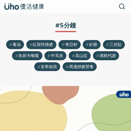
#5分鐘
毒油
紅斑性狼瘡
奇亞籽
針眼
三伏貼
魚刺卡喉嚨
中耳炎
高山症
酒精代謝
安寧病房
周邊靜脈營養