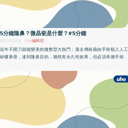
5分鐘隆鼻？微晶瓷是什麼？#5分鐘
2012/02/19
Uho編輯部
近年不開刀就能變美的微整型大熱門；過去傳統藉由手術植入人工
矽膠鼻骨，達到隆鼻目的，雖然有永久性效果，但必須承擔手術麻
醉的風險，也因此，自從注射性的微整形填充物問市後，愈來愈多
人傾向不用動刀的微整形注射隆鼻，從最初的膠原蛋白到玻尿酸，
如今已出現最新的微晶瓷，提升注射後的成效。阮綜合醫院皮膚科
劉昭宏醫師表示，微晶瓷為新式輪廓塑形劑，十年前開始被醫界運
用，在歐美、韓國已通過使用，過去臨床主要用來填補牙齒，2006
年經美國 FDA（食品藥物管理局）核准，也獲台灣衛生署通過正式
上市。治療功能為隆鼻、豐頰、下巴、法令紋、嘴角紋填補、臉部
脂肪萎縮、疤痕修補等。劉昭宏醫師說，微晶瓷也適合用在較大面
積的填充，例如豐下巴、雙頰、太陽穴等部位。一般而言，持續的