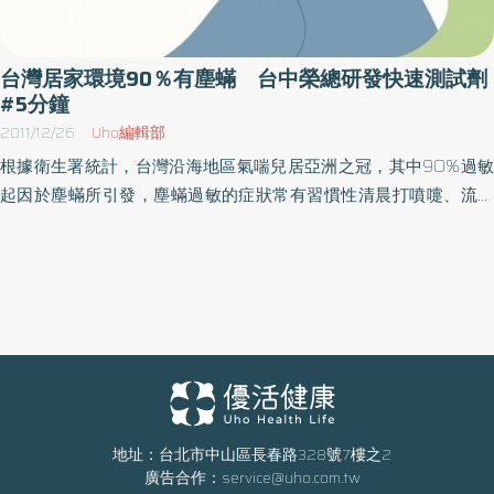
時間，可以長達二年，遠比玻尿酸約六至八個月的效期高出許多。
由於注射後沒有疤痕，過程只需5分種，術後頂多紅腫或淤青3～4
天，因此有「5分鐘隆鼻」的快速美譽。劉昭宏醫師指出，要提醒的
台灣居家環境90％有塵蟎 台中榮總研發快速測試劑
是，微晶瓷若注射太淺部位，容易出現凹凸不平，若打血管容易造
#5分鐘
成血栓，對於較淺的紋路，如質地柔軟的豐唇、淚溝等，仍以玻尿
2011/12/26
Uho編輯部
酸為佳。此外，具有嚴重過敏病史、蟹足腫體質或紝娠、哺乳的女
根據衛生署統計，台灣沿海地區氣喘兒居亞洲之冠，其中9O%過敏
性，以及曾隆過鼻者、治療部位發炎或感染者，仍不適宜使用。
起因於塵蟎所引發，塵蟎過敏的症狀常有習慣性清晨打噴嚏、流鼻
水、鼻塞、咳嗽；過敏性鼻炎、氣喘過敏性結膜炎及異位性皮膚炎
等，榮總醫院也指出，台灣居家環境檢測中有塵蟎機率高達90％，
因此台中榮總研發部研發「塵蟎快速檢測試劑」，利用5～10分鐘即
可檢測出家中三種塵蟎是否過量，未來希望能做為居家預防塵蟎的
一項利器。（照片翻攝於維基百科）台中榮總研究部主任、過敏免
疫風濕專科醫師蔡肇基和旗下成員廖恩慈團隊研發「塵蟎快速檢測
試劑」，以類似驗孕棒原理，簡化傳統繁複檢驗過程，只要刷擦過
可能藏有塵蟎的沙發、棉被等物體，5～10分鐘就能測出歐洲塵蟎、
美洲塵蟎和腐食酪塵蟎等三種塵蟎的含量，根據臨床上的證實，美
地址：台北市中山區長春路328號7樓之2
廣告合作：
service@uho.com.tw
洲塵蟎、歐洲塵蟎對過敏體質的人影響最大，測試劑上出現一條線