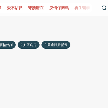
單
愛不沾黏
守護腺在
疫情保衛戰
再生醫學
愛的未
酒精代謝
安寧病房
周邊靜脈營養