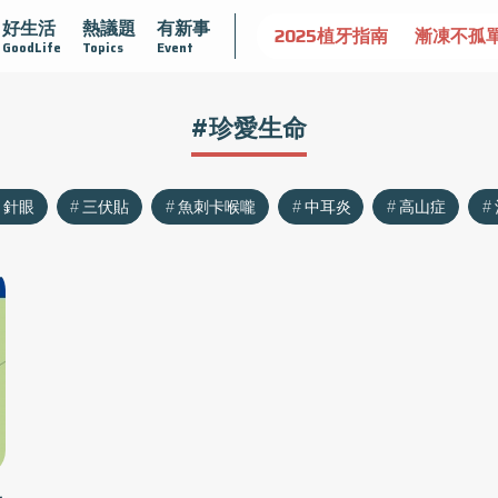
好生活
熱議題
有新事
守護骨骼健康
達文西手術專欄
2025植牙指南
漸凍不孤
GoodLife
Topics
Event
#珍愛生命
針眼
三伏貼
魚刺卡喉嚨
中耳炎
高山症
民