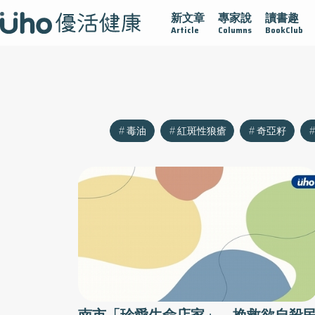
新文章
專家說
讀書趣
疫情保衛戰
再生醫學
愛的未來視
認識攝護腺肥大
Article
Columns
BookClub
毒油
紅斑性狼瘡
奇亞籽
南市「珍愛生命店家」 挽救欲自殺