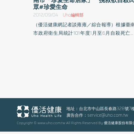
眾#珍愛生命
2012/09/04
Uho編輯部
（優活健康網記者談雍雍／綜合報導）根據臺
市政府衛生局統計101年度1月至6月自殺死亡
148人，以上吊方式約佔35％，為自殺死亡方
之冠，其次是以燒炭自殺約佔23％，經由衛生
歷年來投入燒炭自殺防治策略，略見成效。台
市衛生局於今年度推動全國首創「珍愛生命
家」，輔導超商及賣場店家，採行「木炭安全
架」，所謂木炭上架是指「店家需將木炭進
「非開放式陳列」。今年度主動參與的店家分
有共近700家超商及賣場。另衛生局更設計了
心貼紙，貼紙上寫著溫心勵志警語及求助專線
地址：台北市中山區長春路328號7
廣告合作：
service@uho.com.tw
請店家將愛心貼紙張貼在木炭包裝上，期待想
Copyright © www.uho.com.tw All Rights Reserved By 優活健康股份有
開的人看到時，能發揮及時扭轉負面思考及自
衝動的警示作用。衛生局特訂於9月3日於衛生