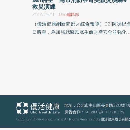
救災演練
2012/09/11
Uho編輯部
（優活健康網新聞部／綜合報導）921防災紀
日將至，為加強就醫民眾生命財產安全並強化
院防震與防火觀念，台南市政府消防局第五救
救護大隊特於11日下午3時，聯合奇美醫院永康
區辦理101年度地震避難暨消防救災演練，參
醫護人員200人；消防局出動永康區4個消防
隊、車輛13輛，警義消45人，並邀請永康區防
管理人至現場觀摩學習，場面浩大，效果逼真
本次演練模擬台南發生芮氏規模5級以上地
後，奇美醫院永康院區第一醫療大樓11樓呼吸
護病房(RCC)準備室因地震導致電線走火燃燒，
地址：台北市中山區長春路328號7
廣告合作：
service@uho.com.tw
擴大延燒之虞，醫院內受信總機接受訊號並發
Copyright © www.uho.com.tw All Rights Reserved By 優活健康股份有
警示及廣播，員工立即啟動自衛消防編組，進
通報、滅火、避難引導、安全防護、救護等