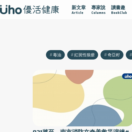
新文章
專家說
讀書趣
沾黏
守護腺在
疫情保衛戰
再生醫學
愛的未來視
Article
Columns
BookClub
毒油
紅斑性狼瘡
奇亞籽
921將至 南市消防在奇美救災演練#