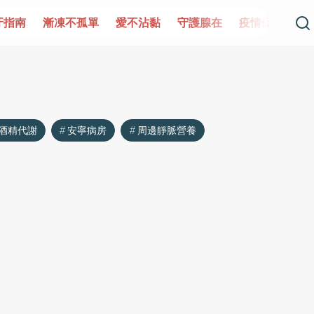
牙指南
漸凍不孤單
愛不沾黏
守護腺在
疫情保衛戰
酒精代謝
安寧病房
周邊靜脈營養