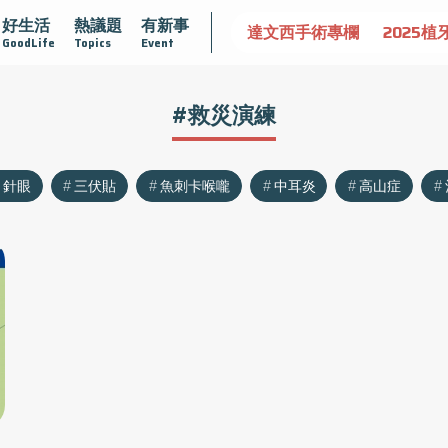
好生活
熱議題
有新事
認識攝護腺肥大
守護骨骼健康
達文西手術專欄
2025植
GoodLife
Topics
Event
#救災演練
針眼
三伏貼
魚刺卡喉嚨
中耳炎
高山症