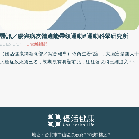
醫訊／腸癌病友體適能帶領運動#運動科學研究所
2012/10/04
Uho編輯部
（優活健康網新聞部／綜合報導）依衛生署估計，大腸癌是國人十
大癌症致死第三名，初期沒有明顯前兆，往往發現時已經進入2～3
期以上，延誤黃金治療期。有鑑於此，亞東醫院辦理講座「2012向
陽屋－腸癌運動支持團體」活動，邀請國立體育大學運動科學研究
所徐佩意帶領與指導，運用用其專業健康體適能技術與理論，針對
病友需求，教導合適之體適能活動，增強體力與持續運動之習慣，
於活動後有病友同樂會，由社工詹佳蓉與個管師游靜潔主持，活動
名額十五位，對象以亞東腸癌病友為主。名稱：2012腸癌運動支持
團體－向陽屋之活動時間：101年10月4日～11月8日 週四上午10：
00～11：30地點：亞東醫院14樓員工休閒中心（新北市板橋區南雅
南路二段21號14樓）洽詢：02-7728-2176
地址：台北市中山區長春路328號7樓之2