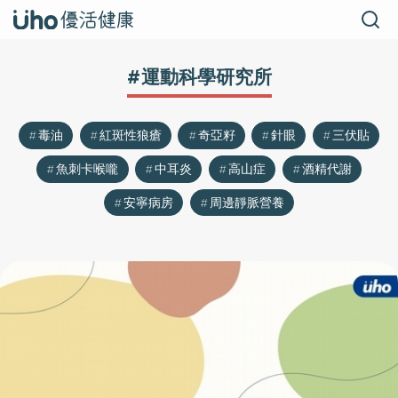
#運動科學研究所
毒油
紅斑性狼瘡
奇亞籽
針眼
三伏貼
魚刺卡喉嚨
中耳炎
高山症
酒精代謝
安寧病房
周邊靜脈營養