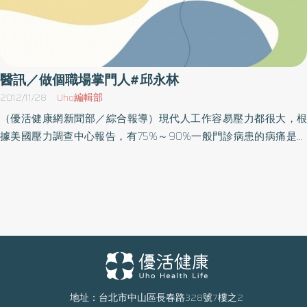
醫訊／做個職場掌門人#邱永林
2012/11/28
Uho編輯部
（優活健康網新聞部／綜合報導）現代人工作容易壓力都很大，根
據美國壓力調查中心報告，有75%～90%一般門診病患的病痛是壓
力所導致的，倫敦大學艾克森博士在1988年的報告指出，未經處理
好的壓力，所導致的死亡率，遠高過癌症、心臟病、吸菸的死亡
率。另外，工作過勞，情緒也疲勞嗎？不想跟同事訴苦，卻又忍不
住要抱怨嗎？事情做不完，夜晚怎樣都翻來覆去嗎？不景氣，更不
能生氣。工作做不完，怎樣都睡不著嗎？失眠是身體對你發出的警
告，真正要緊的是心病！所以，財團法人純青社會福利基金會特舉
辦美好人生講座「做個職場掌門人－不生氣的好工作！」，邀請聯
合心理諮商所邱永林諮商心理師主講，他將分享使工作更能有效率
的快樂技巧，如何將「壓力」轉「助力」，擊退壞情緒，並能樂在
地址：台北市中山區長春路328號7樓之2