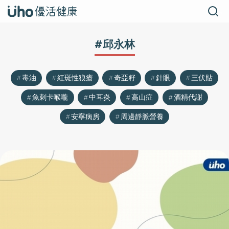
#邱永林
毒油
紅斑性狼瘡
奇亞籽
針眼
三伏貼
魚刺卡喉嚨
中耳炎
高山症
酒精代謝
安寧病房
周邊靜脈營養