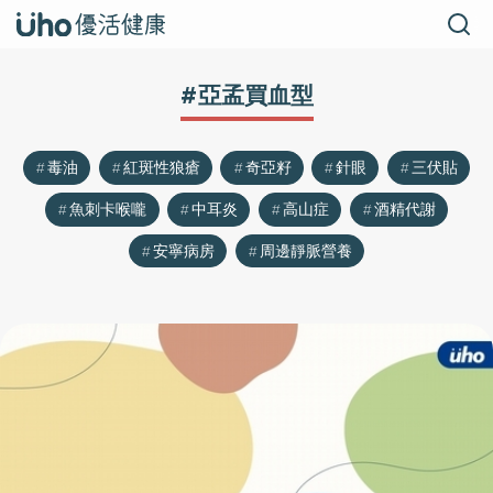
#亞孟買血型
毒油
紅斑性狼瘡
奇亞籽
針眼
三伏貼
魚刺卡喉嚨
中耳炎
高山症
酒精代謝
安寧病房
周邊靜脈營養