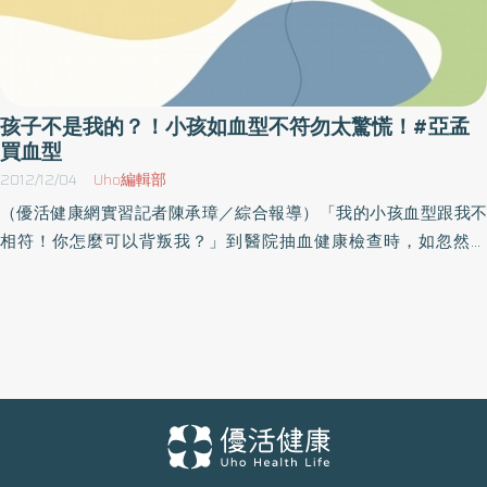
孩子不是我的？！小孩如血型不符勿太驚慌！#亞孟
買血型
2012/12/04
Uho編輯部
（優活健康網實習記者陳承璋／綜合報導）「我的小孩血型跟我不
相符！你怎麼可以背叛我？」到醫院抽血健康檢查時，如忽然發
現，自己的小孩與自身的血型不相符時，可別太過於激動，誤以為
小孩不是自己親生的，而造成家庭的誤解，因為這可能是所謂的亞
孟買血型在作祟。奇美醫院兒科部主治醫師王麟燕解釋，亞孟買血
型在一般血型檢驗中常被誤認為Ｏ型。而亞孟買血型歸屬在ABO血
型系統，在台灣為「分泌型亞孟買血型」，發現的頻率約每萬人中
有一位，是一種易被誤判為O型的ABO亞血型。她進一步說明，一般
的常規檢驗中檢測血球上的A、B抗原反應，紅血球與抗A血清反應
為A型，與抗B血清反應為B型，兩者皆有反應為AB型，反之為O