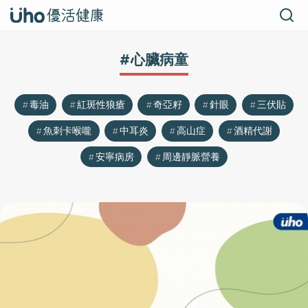
#心臟病童
毒油
紅斑性狼瘡
奇亞籽
針眼
三伏貼
魚刺卡喉嚨
中耳炎
高山症
酒精代謝
安寧病房
周邊靜脈營養