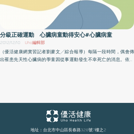
分級正確運動 心臟病童動得安心#心臟病童
2012/12/10
Uho編輯部
（優活健康網實習記者劉麥文╱綜合報導）每隔一段時間，偶會傳
出罹患先天性心臟病的學童因從事運動發生不幸死亡的消息。依教
育部的公布，每年每十萬個學生，就有0.2到1.4人猝死，而猝死的頭
號殺手是心臟病。據統計，國內學童患有先天性及後天性心臟病的
比例為千分之十八，其中五成的人會自然痊癒，另一半則需接受治
療或手術。事實上，隨著醫學進步，心臟病童的存活率和治癒率已
大為增加，不論是先天性或後天性的心臟病，大部份經過治療復健
後，都與常人無異。隨著兒童心臟學的診斷與治療的進步，包括心
導管介入性之治療以及開心外科手術等的進步與發展，心臟病兒童
之存活率已大為增加，大多數的心臟病童也能與其他健康的孩童一
樣，上學並參與各種不同的活動，但需要依心臟病的情況而加以指
地址：台北市中山區長春路328號7樓之2