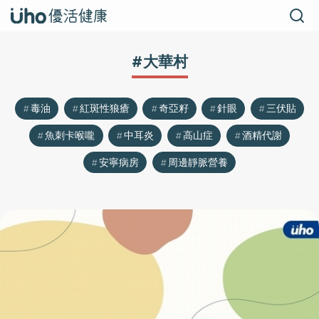
#大華村
毒油
紅斑性狼瘡
奇亞籽
針眼
三伏貼
魚刺卡喉嚨
中耳炎
高山症
酒精代謝
安寧病房
周邊靜脈營養