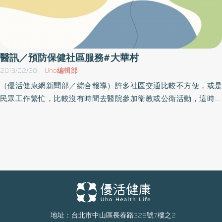
醫訊／預防保健社區服務#大華村
2013/02/20
Uho編輯部
（優活健康網新聞部／綜合報導）許多社區交通比較不方便，或是
民眾工作繁忙，比較沒有時間去醫院參加衛教或公衛活動，這時候
往往需要醫衛單位專業人員走出來，深入社區，進行衛教或公衛活
動。為維護社區民眾健康，林口長庚醫院特與社區合作，舉辦大華
村預防保健服務。醫護人員將提供免費血壓血糖篩檢、腰圍、體重
及體脂肪率檢測暨衛教服務，當天另安排本院營養師提供免費營養
諮詢服務，歡迎社區民眾踴躍前往參加，參加本活動可獲「樂活
頁」集點1枚。活動內容日期時間以主辦單位最新公告為準，因此參
加本活動前請先洽詢主辦單位做確認，以免臨時更動或取消，當天
請自備喝水容器。名稱：大華村預防保健服務時間：102年2月21日
（四）上午9：00～11：30地點：桃園龜山鄉文化7路202號（七早
地址：台北市中山區長春路328號7樓之2