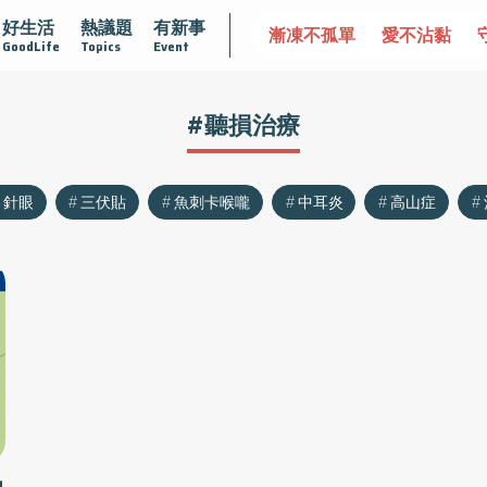
好生活
熱議題
有新事
達文西手術專欄
2025植牙指南
漸凍不孤單
愛不沾黏
GoodLife
Topics
Event
#聽損治療
針眼
三伏貼
魚刺卡喉嚨
中耳炎
高山症
功