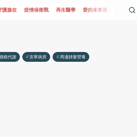
守護腺在
疫情保衛戰
再生醫學
愛的未來視
認識攝護
酒精代謝
安寧病房
周邊靜脈營養