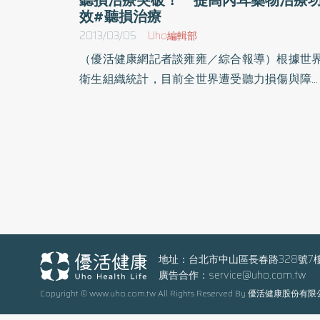
效#聽損治療
2013/03/05
Uho編輯部
（優活健康網記者談雍雍／綜合報導）根據世
衛生組織統計，目前全世界遭受聽力損傷與障
的人口超過2.5億之多！由於內耳構造的特殊
雜性，內耳治療更顯重要。因此，三總與台灣
技大學醫工所的跨領域合作研究，開發出以超
波結合微氣泡對比劑應用於內耳耳蝸藥物輸送
構想，透過此技術的應用能提高內耳藥物輸送
度，讓未來內耳疾病的藥物治療發揮較大功效
聽損與內耳平衡失調有關，內耳耳蝸若受噪音
感染、耳毒性藥物或老化等影響而受損，由於
蝸內毛細胞於死亡後不再新生、於是影響聽力
地址：台北市中山區長春路328號7
廣告合作：
service@uho.com.tw
恢復。三總耳鼻喉頭頸外科部王智弘部主任
Copyright © www.uho.com.tw All Rights Reserved By 優活健康股份有
示，由於內耳結構的特殊性，使得全身性給藥
式應用於內耳疾病的治療受到部分限制。為此