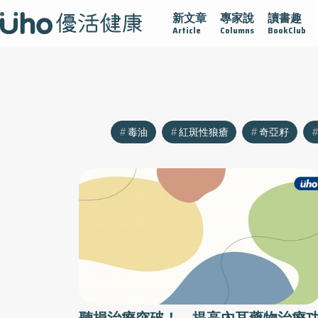
新文章
專家說
讀書趣
再生醫學
愛的未來視
認識攝護腺肥大
守護骨骼健康
Article
Columns
BookClub
毒油
紅斑性狼瘡
奇亞籽
聽損治療突破！ 提高內耳藥物治療