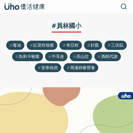
#員林國小
毒油
紅斑性狼瘡
奇亞籽
針眼
三伏貼
魚刺卡喉嚨
中耳炎
高山症
酒精代謝
安寧病房
周邊靜脈營養