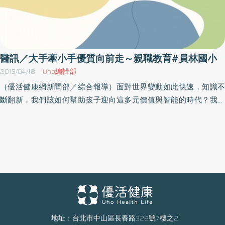
醫訊／大手牽小手優質向前走～親職教育#員林國小
2013/04/18
Uho編輯部
（優活健康網新聞部／綜合報導）面對世界變動如此快速，知識不
斷翻新，我們該如何幫助孩子迎向這多元價值與智能的時代？我們
需要滋養孩子的學習力與成長力，與孩子共讀、共學，還有以言
教、身教與境教在生活中引導孩子認識生命的價值，帶領他開拓生
活的豐富性，以及幫助他找到志向，逐夢踏實。有鑑於此，泰山文
化基金會特辦理2013中區「真愛家庭」講座活動中的「親職系列講
座」，其中這次主題為「大手牽小手，優質人生向前走」，特邀請
親職教育講師林美琴作家主講，林講師將分享如何以言教、身教與
境教，在生活中引導孩子認識生命的價值。該單位歡迎民眾參加，
活動內容日期時間人員設備項目規則流程名額地點辦法等以主辦單
位最新訊息為準，因此參加本活動前請先洽詢主辦單位再做確認，
地址：台北市中山區長春路328號7樓之2