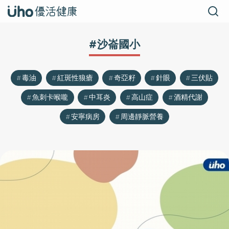
#沙崙國小
毒油
紅斑性狼瘡
奇亞籽
針眼
三伏貼
魚刺卡喉嚨
中耳炎
高山症
酒精代謝
安寧病房
周邊靜脈營養