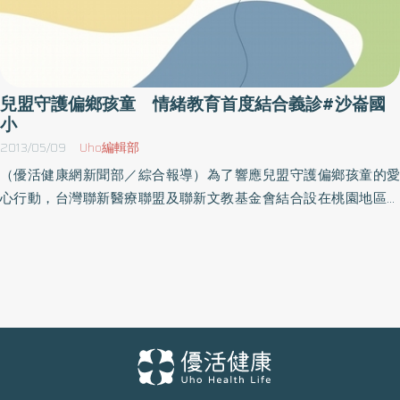
兒盟守護偏鄉孩童 情緒教育首度結合義診#沙崙國
小
2013/05/09
Uho編輯部
（優活健康網新聞部／綜合報導）為了響應兒盟守護偏鄉孩童的愛
心行動，台灣聯新醫療聯盟及聯新文教基金會結合設在桃園地區的
壢新醫院派出義診醫護團隊，加入兒福聯盟的偏鄉服務工作，共同
守護偏鄉學童。感受到偏鄉弱勢家庭兒童的困難，為提供更多機會
了解自我、認識情緒，兒福聯盟自98年起結合學校校慶舉辦情緒教
育園遊會，鎖定情緒教育的議題，搭配有趣的闖關活動，及接受過
訓練的志工參與活動進行，協助孩子認識自我情緒、了解情緒，在
不影響他人或傷害自己的前提下來紓發情緒。今年情緒園遊會首度
結合聯新醫療聯盟的團隊透為桃園縣沙崙國小一百多名學童進行義
診。壢新醫院小兒科主治醫師梁珮瑄表示，孩童在春夏交替之際，