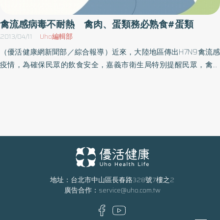
養殖業者應避免飼料交叉污染或藥物不當使用，造成違法殘留，違
規者也將依法開罰。
禽流感病毒不耐熱 禽肉、蛋類務必熟食#蛋類
2013/04/11
Uho編輯部
（優活健康網新聞部／綜合報導）近來，大陸地區傳出H7N9禽流感
疫情，為確保民眾的飲食安全，嘉義市衛生局特別提醒民眾，禽流
感病毒不耐熱，不會透過煮熟的雞、鴨、鵝肉或雞蛋等傳染，民眾
可放心食用經徹底煮熟的禽肉和雞蛋。另為降低禽流感感染風險，
衛生局也籲請民眾飲食時應注意下列事項：處理生鮮雞、鴨、鵝
後，要用肥皂或洗手液徹底洗淨雙手，保持個人衛生，刀具及砧板
也應清洗乾淨後才能再使用，生鮮的雞、鴨、鵝肉品，應放在乾淨
有蓋容器內或用乾淨塑膠袋包好，才放入冰箱貯存，並與即食食物
或熟食分區存放，避免交叉污染；儘量選購洗選蛋，沾有污漬的雞
蛋應先清洗乾淨後才放入冰箱貯存。 雞、鴨、鵝肉必須徹底煮熟再
食用，烹煮禽肉的中心溫度至少須達到攝氏70度、持續2分鐘才能完
地址：台北市中山區長春路328號7樓之2
廣告合作：
service@uho.com.tw
全煮熟。如禽肉烹煮後仍有粉紅色肉汁流出或禽骨中心部份呈紅
色，應重新烹煮至「完全熟透」；及避免食用生雞蛋或把生雞蛋混
合醬料沾熟食，雞蛋要徹底煮熟。