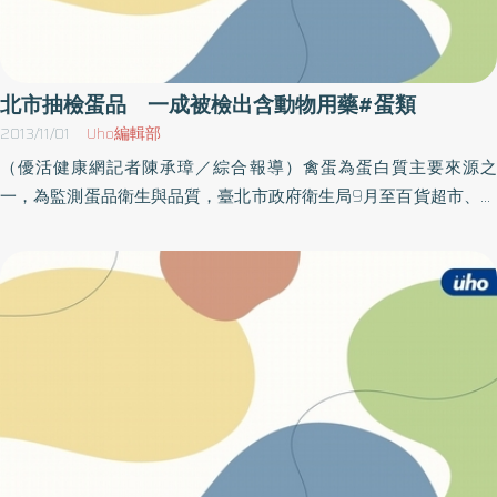
北市抽檢蛋品 一成被檢出含動物用藥#蛋類
2013/11/01
Uho編輯部
（優活健康網記者陳承璋／綜合報導）禽蛋為蛋白質主要來源之
一，為監測蛋品衛生與品質，臺北市政府衛生局9月至百貨超市、烘
焙業、雜貨店等地點抽驗生雞蛋、皮蛋、鹹蛋、液蛋，共計抽驗20
件產品，檢驗結果1件「鹹蛋」及1件「液蛋」檢出動物用藥不符規
定，不合格率10%，已令販售業者將該批不符規定蛋品下架，交由
地方衛生局及農業機關追查畜養供應來源。殘留藥量不足以危害人
體北市衛生局指出，此專案共抽驗20件禽蛋產品，包括5件生雞蛋、
5件皮蛋、5件鹹蛋、5件液蛋，檢驗項目為硝基呋喃代謝物、多重動
物用藥、氯黴素類（氯黴素、甲磺氯黴素、氟甲磺氯黴素）、鉛及
銅，檢驗結果1件「鹹蛋」及1件「液蛋」分別檢出氟甲磺氯黴素
0.0004ppm及0.013ppm（標準：不得檢出）不符規定，其餘均符
合規定。衛生局表示，此次檢出動物用藥微量雖不致危害人體，但