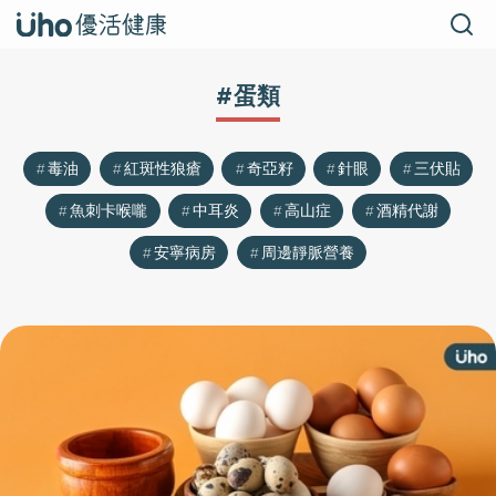
#蛋類
毒油
紅斑性狼瘡
奇亞籽
針眼
三伏貼
魚刺卡喉嚨
中耳炎
高山症
酒精代謝
安寧病房
周邊靜脈營養