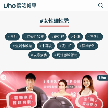
#女性雄性禿
毒油
紅斑性狼瘡
奇亞籽
針眼
三伏貼
魚刺卡喉嚨
中耳炎
高山症
酒精代謝
安寧病房
周邊靜脈營養