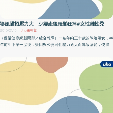
關鍵！根據門診經驗，女性因頭髮問題就醫的前三名包括女性雄性
禿、壓力性落髮及產後掉髮問題，雖然掉髮是人體代謝的正常現
象，但若發現每天掉髮超過100根，就應該提高警覺。若發現髮際線
後退變高、頭頂分線變寬、頭髮變細或馬尾愈綁愈小束等情況時，
婆媳過招壓力大 少婦產後頭髮狂掉#女性雄性禿
最好盡快就醫檢查，避免錯失搶救秀髮的黃金時機！ 張佳穎醫師
2015/01/15
Uho編輯部
説，不少女性對掉髮仍充滿錯誤迷思，例如擔心常洗頭更容易掉
（優活健康網新聞部／綜合報導）一名年約三十歲的陳姓婦女，半
髮，或只有男生才會有遺傳性落髮或出現雄性禿，其實女性雄性禿
年前生下第一胎後，疑因與公婆同住壓力過大而導致落髮，使得馬
患者也不少，通常會以頭頂部分頭髮變細、變空來表現。另外，許
尾髮量稀疏綁起來像豬尾，連頭皮都依稀可見，經皮膚科謝其娟醫
多女性一發現頭髮稀疏就急著買生髮水或聽信偏方亂塗產品，結果
師諮詢後表示，病患屬產後落髮合併壓力性掉髮，再加上心理壓力
不但效果差，還會造成更嚴重掉髮危機！ 「時間就是髮量！搶救秀
因素使得遺傳性雄性秃提早出現，才會造成落髮加劇的結果。陳姓
髮最重要的還是預防勝於治療。」張佳穎醫師強調，年齡老化是掉
婦女說，她向公司申請育嬰假照顧寶寶，但同住的公婆對她照顧寶
髮的元兇，提早保養頭皮及秀髮相當重要，但已經有落髮困擾的民
寶的方式覺得不妥，時常發生爭吵。產後約4個月左右，她就有落髮
眾在使用任何生髮治療前，都應該先諮詢專業醫師，才能達到安全
現象，原本以為是普通的產後落髮，沒想到2個月後，連簡單的馬尾
及更好的改善效果。 低能量雷射帽 研究顯示24週提升頭髮粗密度
都不能綁，她才轉而求醫。收治病例的謝醫師表示，陳姓少婦的例
張佳穎醫師說明，第三代「雷射帽」是採用低能量雷射
子比較特殊，因為她不僅是單純產後落髮，婆媳不合及撫育新生兒
LLLT（600nm~690nm）紅光照射頭皮毛囊，可增加組織細胞的新
的壓力，也造成壓力性落髮，又因心理壓力導致家族遺傳雄性秃提
陳代謝，刺激毛囊增加頭髮粗細度與密度。根據臨床試驗顯示，經
早發生，才會造成這樣的結果。由於患者並未哺育母乳，經謝醫師