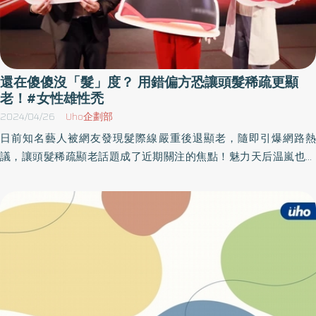
還在傻傻沒「髮」度？ 用錯偏方恐讓頭髮稀疏更顯
老！#女性雄性禿
2024/04/26
Uho企劃部
日前知名藝人被網友發現髮際線嚴重後退顯老，隨即引爆網路熱
議，讓頭髮稀疏顯老話題成了近期關注的焦點！魅力天后温嵐也分
享，最近勤跑二岸演場會活動，不只工作壓力大，也因表演常常要
吹、染、整燙頭髮，擔心秀髮受到傷害，每次照鏡子都特別留意
「髮際線」有沒有出現後退情況，差點成了髮際線強迫症受害者！
最近剛好代言居家型第三代「雷射帽」，攜帶相當方便，除了工作
空擋就可以戴著養髮外，在家使用更能享受「醫美級」的頭皮照
護，幫助她維持健康而光澤的美麗秀髮！ 時間就是髮量 錯用生髮偏
方恐讓頭髮稀疏更顯老 璞之妍診所副院長張佳穎醫師表示，顏值是
許多女性老化過程最在意的部位，但頭髮稀疏程度更是顯老的重要