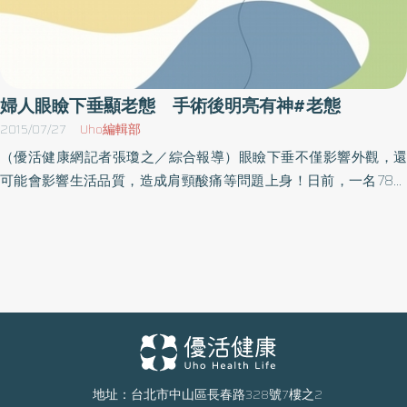
婦人眼瞼下垂顯老態 手術後明亮有神#老態
2015/07/27
Uho編輯部
（優活健康網記者張瓊之／綜合報導）眼瞼下垂不僅影響外觀，還
可能會影響生活品質，造成肩頸酸痛等問題上身！日前，一名78歲
的曾張女士，因兩側眼只能張開3～4毫米，屬嚴重型的上眼瞼下
垂，又加上前額滿佈肌肉皺紋，使得她總是看起來疲憊蒼老、鬱鬱
寡歡，直到接受切除鬆弛皮膚、提眼肌縮短手術及雙眼皮成形術
後，現在眼睛不但明亮有神，整個視野恢復正常，已從過去的憂鬱
婦人變成了歡喜婆婆。3C使用盛行 退化性眼瞼下垂提早上身高雄
醫學大學附設醫院整形外科賴春生醫師表示，退化性眼瞼下垂的成
因，有提眼肌退化及提眼肌筋膜附著點脫離，主要發生在50歲以
上，但近年來手機及電腦的使用盛行，低頭族的退化性病變已悄然
提早在40多歲發生。眼瞼下垂並非單純的眼皮鬆弛，而是整體上眼
地址：台北市中山區長春路328號7樓之2