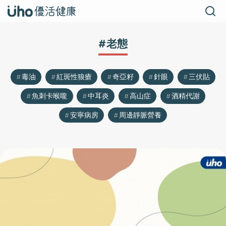
#老態
毒油
紅斑性狼瘡
奇亞籽
針眼
三伏貼
魚刺卡喉嚨
中耳炎
高山症
酒精代謝
安寧病房
周邊靜脈營養