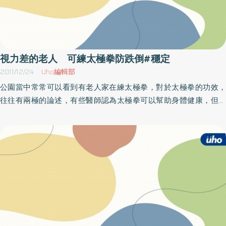
視力差的老人 可練太極拳防跌倒#穩定
2011/12/24
Uho編輯部
公園當中常常可以看到有老人家在練太極拳，對於太極拳的功效，
往往有兩極的論述，有些醫師認為太極拳可以幫助身體健康，但是
有些醫師則認為沒有效果。根據英國《每日郵報》（Daily Mail）報
導指出，香港理工大學的研究人員發現，視力不佳的老年人，可以
透過練太極拳，來改善他們身體的知覺，減少他們跌倒的次數。
（圖片翻攝自英國每日郵報。）香港理工大學的研究人員募集了40
位70歲以上的老人家，要求他們在4個月內，接受每週三次、每次
90分鐘的太極拳課程，在課程當中，研究人員要求這些老人家觀察
身體的變化，包括在頭、身體、四肢在旋轉的時候，能夠清楚意識
到自己在轉動，並且注意整體的協調。實驗的結果發現，對照被要
求去練習樂器的老年人，練太極拳的老人家在整體的平衡趕與肢體