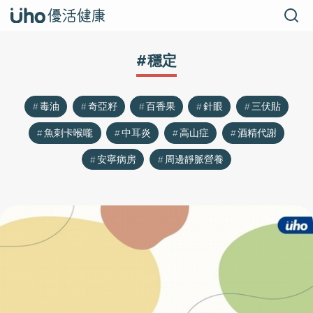
#穩定
毒油
奇亞籽
百香果
針眼
三伏貼
魚刺卡喉嚨
中耳炎
高山症
酒精代謝
安寧病房
周邊靜脈營養