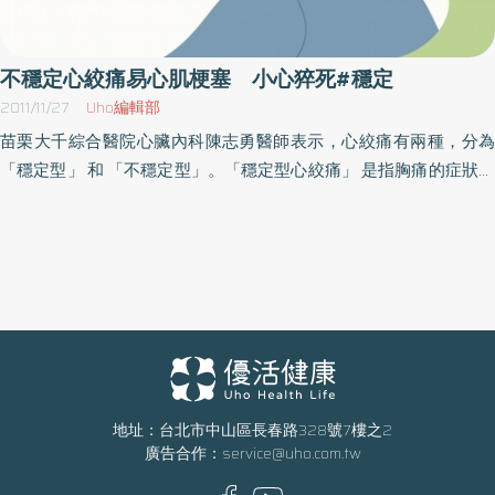
的協調度上，遠遠超越這些練習樂器的老年人。主持這項研究的曾
博士表示，太極拳的確可以當作一套合適的運動，因為太極拳當中
會不斷地重複頭部的旋轉，刺激了耳內掌管平衡的前庭系統，因此
不穩定心絞痛易心肌梗塞 小心猝死#穩定
能夠幫助視障人士或是視力不佳的老年人，讓他們擁有更佳的平衡
2011/11/27
Uho編輯部
感，減少跌倒的次數。
苗栗大千綜合醫院心臟內科陳志勇醫師表示，心絞痛有兩種，分為
「穩定型」 和 「不穩定型」。「穩定型心絞痛」 是指胸痛的症狀，
通常在運動中發生，可以在休息或使用 「舌下片」 時可改善，而且
在兩個月以上都沒有大變化。「不穩定型心絞痛」 是指新發作的心
絞痛，休息狀態下發作之心絞痛、或是一般心絞痛之發作次數、程
度和持續時間（例如十五至三十分鐘 ）比之前更加嚴重 ，或是對藥
物反應減弱，也可指在心導管治療和繞道手術後仍有心絞痛，以及
心肌梗塞之後的心絞痛，都屬於不穩定型心絞痛。陳志勇醫師說，
不穩定型心絞痛比穩定型心絞痛更危險，不穩定心絞痛往往是急性
心梗和猝死的前驅信號，是介於穩定性心絞痛和急性心肌梗死之間
的一種臨床狀態。其致病轉機是由於冠狀動脈的硬化斑塊有進行性
地址：台北市中山區長春路328號7樓之2
廣告合作：
service@uho.com.tw
加重，血液凝塊部份或完全阻塞動脈所造成。冠狀動脈可能由狹窄
進展到完全阻塞，進而產生危險的 心肌梗塞。