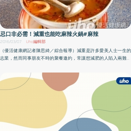
忌口非必需！減重也能吃麻辣火鍋#麻辣
2016/03/07
Uho編輯部
（優活健康網記者陳思綺／綜合報導）減重是許多愛美人士一生的
志業，然而同事朋友不時的聚餐邀約，常讓想減肥的人陷入兩難。
臺北醫學大學附設醫院體重管理中心觀察，許多減重民眾不知道如
何調整生活及飲食，反而讓生活品質變差。醫師指出，控制體重必
須仰賴飲食、運動以及生活習慣等多方搭配，不是一味要求忌口。
台灣肥胖高居亞洲第一 慢性疾病易上身臺北醫學大學附設醫院體
重管理中心王偉醫師表示，台灣的疾病分佈逐漸和已開發國家類
似，病態性肥胖（BMI＞40）及重度肥胖（BMI＞35）的人口也和
美國一樣逐漸增多，根據國健署分析，台灣肥胖人口高居亞洲第
一，肥胖衍生的疾病如代謝症候群、心血管疾病、慢性腎臟病等，
都是不容忽視的健康警訊。王偉醫師指出，控制體重必須仰賴飲