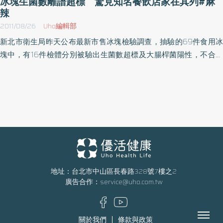
冰塊生菌數離譜超標 驚見知名餐飲店家在其列#麻
過20分鐘，另外體虛、重病患者最好經過醫師評估身體現況是否適
辣
合泡湯，否則可能會加速血液循環而導致病灶更加強，所以中醫師
2011/08/26
Uho編輯部
建議，除了正常生活多添衣物外，經過中醫師把脈評估體質後，適
新北市衛生局昨天公布最新市售冰塊檢驗調查，抽驗的69件食用冰
量地補充薑、蔥、蒜等暖身，就是應對冷氣團的最佳方式。優活推
塊中，有16件檢體分別被驗出生菌數超標及大腸桿菌陽性，不合格
薦：冬令進補 正確健康才有效
率高達23％。不合格的名單中赫見知名速食店漢堡王、摩斯漢堡、
http://www.uho.com.tw/health.asp?aid=12651立冬進補儲能量？
連鎖咖啡店85度C及牛排店貴族世家等知名店家，其中漢堡王最離
醫師：觀念應改，輕補即可http://www.uho.com.tw/health.asp?
譜，冰塊生菌數竟然超標99倍！
aid=13299天冷暖暖泡湯趣 提供13禁忌要注意
http://www.uho.com.tw/hotnews.asp?aid=9726
地址：台北市中山區長春路328號7樓之2
廣告合作：
service@uho.com.tw
Menu
關於我們
條款與政策