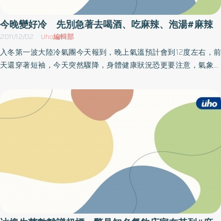
今晚變好冷 先別急著去喝酒、吃麻辣、泡湯#麻辣
2011/12/02
Uho編輯部
入冬第一波大陸冷氣團今天報到，晚上氣溫預計會到12度左右，前
天還穿著短袖，今天突然驟降，身體健康狀況恐更要注意，氣象局
氣象預報中心主任鄭明典也在臉書上提醒心血管疾病患者要注意保
暖，除了心血管疾病要注意保暖外，有氣喘病史的民眾要注意保暖
脖子跟鼻子，若出現呼吸急促、氣喘症狀要趕緊就醫，以免演變成
嚴重的肺水腫，或是氣喘發作。天氣冷了，不少人今晚計畫吃麻辣
鍋取暖，也有人打算痛快喝杯酒暖身，或是要泡個熱呼呼的溫泉，
台北市立聯合醫院中醫師黃建榮提醒，不論是哪一個取暖的計畫，
都要小心不要太躁進、吃太多，因為如果身體本身體質是屬於較燥
熱者，恐怕會有補過頭的狀況，反而容易出現皮膚問題，而平時不
常喝酒的人也別在此時猛喝酒，部分患者如肝硬化、曾食道靜脈瘤
破裂、高血壓、消化道潰瘍等人都不適宜喝酒取暖。如果不採用吃
的方式取暖，還有人會選擇泡湯暖身的方法，黃建榮中醫師則表
示，有心血管疾病、高血壓患者要特別注意泡湯時間，最好不要超