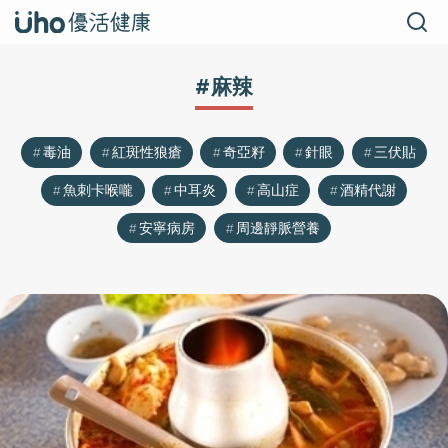
#麻辣
毒油
紅斑性狼瘡
奇亞籽
針眼
三伏貼
魚刺卡喉嚨
中耳炎
高山症
酒精代謝
安寧病房
周邊靜脈營養