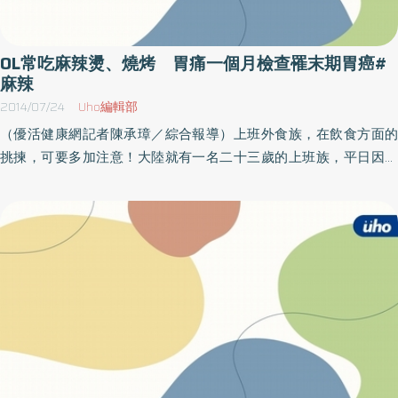
食、運動以及生活習慣等多方搭配，不是一味要求忌口。另外，營
養師也建議餐廳可以設計輕盈餐，納入餐廳的菜單，讓民眾吃美食
不用怕胖，成為適合減重族用餐的減重友善餐廳。聰明挑食材 減
OL常吃麻辣燙、燒烤 胃痛一個月檢查罹末期胃癌#
重也能吃麻辣鍋據觀察，許多減重者飲食方面嚴謹忌口，包括肉
麻辣
類、澱粉幾乎都不入口，尤其是火鍋類更被視為大忌；以麻辣鍋為
2014/07/24
Uho編輯部
例，由於外食麻辣鍋通常都是吃到飽的形式，一餐吃下來熱量往往
（優活健康網記者陳承璋／綜合報導）上班外食族，在飲食方面的
破千。北醫體重管理中心李佩芬營養師指出，將食材組搭配成輕盈
挑揀，可要多加注意！大陸就有一名二十三歲的上班族，平日因工
餐，包括兩份蔬菜、一至二份主食類、二至三份中低脂豆蛋魚肉
作繁忙，除了三餐時常不定時吃之外，平日愛吃的食物也都是麻辣
類，熱量約400大卡，加上一小碗湯，去掉湯上的浮油，總熱量控
燙、燒烤等等，近一個月突然胃痛頻繁，經當地醫院檢查後，才發
制在500大卡以內，就能兼顧營養攝取又能滿足口腹之慾。李佩芬
現不幸罹患胃癌末期。女子除了胃痛 還暴瘦十一公斤這名中國江
營養師表示，外食營養攝取不均衡，容易導致減重效果不彰，吃火
蘇女子，近一個月來，不僅常常胃痛，就連體重也突然爆瘦十一公
鍋可以自己決定食材、份量，對想減重的人是很好的選擇，只要懂
斤，才數日，臉頰轉眼消瘦，但她卻不以為意，認為是近日工作繁
得挑選低脂高蛋白的天然食物，如豆腐、非油炸的豆皮、魚片等，
忙所致，直至某天解黑便，她才驚覺不妥，趕緊到醫院檢查，證實
搭配多種蔬菜和高纖主食，如南瓜、芋頭，加上天然熬製湯頭提
罹患胃癌末期。因女子踏入社會後，天天工作繁忙，三餐時常不定
味，避免使用高油高鹽的沾醬，一樣可以健康瘦身。
時吃，有吃也是叫外賣與吃路邊攤，其中，她吃的食物都與麻辣燙
燒烤和沙鍋脫不了關係，當地醫師研判，很可能就是長期飲食不正
常，才導致罹患胃癌。