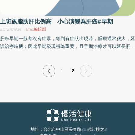
多數患者用藥物治療都可以改善症狀，維持一段時間的自理能力與
延後安置到照顧機構，但其作用來自刺激存活的神經元，所以早期
治療比晚期的效果較佳。過去亦有研究報告指出，文化差異是另一
上班族脂肪肝比例高 小心演變為肝癌#早期
重要因素，記憶障礙常被誤認為自然老化，即便是與家屬同住，日
2012/01/04
Uho編輯部
常生活例如操作電器、出門購物等等，委由子女代勞至今仍是台灣
肝癌早期一般都沒有症狀，等到有症狀出現時，腫瘤通常很大，延
社會傳統。生活機能的減退不容易被發現，有些情形則是症狀不典
誤治療時機；因此早期發現極為重要，且早期治療才可以延長肝癌
型，容易與憂鬱症或其他疾病混淆。再者，民眾對失智症的認識仍
患者的存活率。奇美醫院健康檢查中心使用肝臟特異性顯影劑的磁
待加強，許多家屬雖然盡心照顧，但身心俱疲，到醫院就診只想申
振造影檢查幫助受檢者發現早期肝癌，術後半年的影像追蹤並沒有
請外勞，卻不知道早期治療可以延後失能，省下數年的看護費用，
復發。（圖：劉綺霞強調透過肝臟特異性顯影劑的磁振造影檢查，
1
2
況且醫院針對申請外勞所開立診斷書的管理也非常嚴謹。周志和醫
除了擁有電腦斷層的優點外，同時不具有輻射性）一名67歲婦人本
師指出，最典型的早期失智症狀是記憶力不佳，但也可能合併其他
身沒有B型或C型肝炎的帶原，也沒有喝酒的習慣，體重正常且BMI
症狀；周志和醫師提供民眾認識早期失智症的典型症狀有可以用失
在正常範圍內。她來奇美醫學中心作全身健康檢查，超音波意外發
智症學會提供的AD-8量表，如有發現其中二項，建議儘早就醫：1.
現一顆一公分的腫瘤以及中度脂肪肝。同時她接受電腦斷層，但電
判斷力上的困難：例如落入圈套或騙局，財務上不好的決定，買了
腦斷層仍然無法根據該腫瘤的顯影來判斷是惡性或良性。在放射診
對受禮者不合宜的禮物。2.對活動和嗜好的興趣降低。3.重複相同的
斷科主治醫師劉綺霞的建議下，接受施打肝臟特異性顯影劑的磁振
問題、故事和陳述。4.在學習如何使用工具、設備、和小器具上有困
造影檢查，結果發現該腫瘤並不具有正常的肝細胞，且細胞密度很
難。例如：電視、音響、冷氣機、洗衣機、熱水爐（器）、微波
地址：台北市中山區長春路328號7樓之2
高而顯示出腫瘤內的水分擴散受阻，因此確定為單一肝癌，經手術