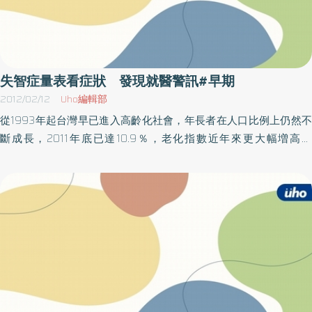
失智症量表看症狀 發現就醫警訊#早期
2012/02/12
Uho編輯部
從1993年起台灣早已進入高齡化社會，年長者在人口比例上仍然不
斷成長，2011年底已達10.9％，老化指數近年來更大幅増高為
72.2％。由於失智症的盛行率會隨年齡遞增，儼然已成為年長者健
康與生活品質的重大威脅，目前大部分的患者仍然住在家裡，失去
自理能力又常出現異常行為，24小時的照顧是許多家庭的巨大壓
力。（圖：醫師強調民眾認識早期失智症的典型症狀，可以用失智
症學會提供的AD-8量表.如有發現其中兩項建議儘早就醫）奇美醫學
中心神經內科主治醫師周志和說，失智症是一種臨床症狀，造成失
智的病因大致上有阿茲海默症、巴金森氏症、路易氏體失智症、血
管性失智症及其他疾病。失智也不僅僅是記憶問題，失智患者發生
精神症狀、跌倒、意外傷害與心血管疾病等等的風險都比較高。大