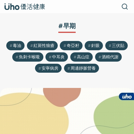
#早期
毒油
紅斑性狼瘡
奇亞籽
針眼
三伏貼
魚刺卡喉嚨
中耳炎
高山症
酒精代謝
安寧病房
周邊靜脈營養