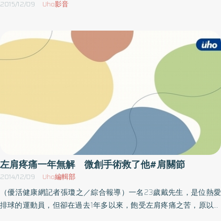
穩定性 ／在嬰兒時期，孩子如有足夠的爬行，肩關節穩定度會較
2015/12/09
Uho影音
好。也可以進行手臂在沒有平面支持下作活動，如在黑板或畫架上
寫字，接投球、跳繩等活動，來提升關節穩定度。2） 腕關節穩定
度 ／常見的現象為手腕下垂，書寫時常常無法好好的穩定握筆姿
勢，書寫筆劃也就忽大忽小，日常活動可以用丟擲飛盤、在牆面上
繪畫、玩夜市的彈珠檯，加強腕關節穩定度。練習轉陀螺、轉筆、
單手開瓶蓋細動作方面則是針對掌內操作能力，可讓孩子練習將小
物品由指尖送入手掌內，或將小物品由手掌使用手指，推至大拇指
及食指指尖的動作，也可以練習將物品在手指間作旋轉的動作，例
如轉陀螺、轉筆、單手旋開瓶蓋等。
左肩疼痛一年無解 微創手術救了他#肩關節
2014/12/09
Uho編輯部
（優活健康網記者張瓊之／綜合報導）一名23歲戴先生，是位熱愛
排球的運動員，但卻在過去1年多以來，飽受左肩疼痛之苦，原以為
只要休息一段時間做復健就可以解決問題，但沒想到只要手舉高，