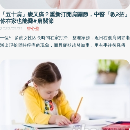
「五十肩」痠又痛？重新打開肩關節，中醫「教2招」
你在家也能喬#肩關節
2022/05/25
曾心盈
一位50多歲女性因長時間在家打掃、整理家務，近日右側肩關節漸
漸出現抬舉時疼痛的現象，而且症狀越發加重，用右手往後搔癢、
穿脫內衣時更顯困難。由於症狀時好時壞，日常生活中特定動作又
會引發疼痛，十分困擾，忍不住尋求醫療協助。經衛福部新營醫院
中醫師陳建閔詢問疼痛發作特性、引發姿勢，判斷應是俗稱的五十
肩，又稱冰凍肩。