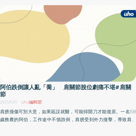
疼痛及無力感就會跟著來，且這問題不單影響到他的日常生活，就
連運動也無法進行，直到最後接受了微創肩關節鏡肩盂唇及肩關節
囊修補手術，目前恢復良好，手臂也已能完全舉高。習慣性脫臼要
當心 關節恐提早老化新竹馬偕醫院骨科葉雅菱醫師表示，年輕人
的肩盂唇撕裂大部分不會自行癒合，導致日後所謂的習慣性脫臼，
每脫臼一次，肩關節就受傷一次，累積了多次的脫臼，就會造成關
節軟骨的磨損，使關節提早老化。而年紀較大的人發生脫臼時，除
了上述的受傷外，旋轉肌腱也常常一起破裂，旋轉肌腱一旦破裂
後，就不容易癒合，日後便會疼痛及無力。微創手術修復短 可提
早開始進行復健在治療方面，醫師表示，過去傳統的肩關節手術治
療肩韌帶及肌腱修補，為了看清楚傷勢，須將關節完全打開，難免
阿伯跌倒讓人亂「喬」 肩關節脫位劇痛不堪#肩關
會犧牲正常的組織，進而造成劇烈疼痛及肌肉萎縮，而術後的傷口
節
疼痛、關節囊發炎及纖維化，則會造成病人關節活動受限和復健時
2011/11/11
Uho編輯部
間拉長。相對於傳統的肩關節手術，微創肩關節鏡手術，術後傷口
肩膀撞傷可別大意，如果延誤就醫，可能得開刀才能復原。一名68
小、疼痛少，且病人接受手術後隔天即可出院，進而提早了復健治
歲務農的阿伯，工作途中不慎跌倒，肩膀受到外力撞擊，導致肩關
療的時程，讓受傷的肩關節漸漸恢復至完整的結構，以及回復受傷
節脫位。一開始他找鄰近的「拳頭師傅」治療，但幾天後卻劇痛不
之前的功能。
堪，只好到醫院看診。由於延誤最佳治療時間，最後得靠手術治