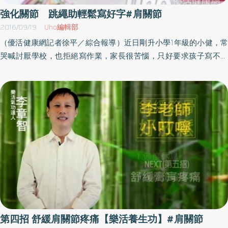
強化關節 跳繩助輕鬆寫好字#肩關節
2016/09/19
Uho編輯部
（優活健康網記者徐平／綜合報導）近日剛升小學1年級的小健，常
哭喊討厭學校，也拒絕寫作業，家長很苦惱，只好要求孩子寫不好
就擦掉重寫，但小健反而更加排斥書寫，甚至開始討厭學習，提醒
家長勤練習不一定能提升書寫能力，孩子視覺空間概念、動作能力
發展的評估也很重要，全方位的考量，才能讓孩子手部運用自如的
寫出各種筆畫。合適桌椅、燈光照明、正確坐姿衛生福利部南投醫
院職能治療師洪麗珍表示，書寫能力方面，除了要有合適桌椅、適
當的燈光照明、正確坐姿、正確握筆方法及書寫技巧，我們還要考
慮到孩童的視覺空間概念、動作能力發展有無符合書寫能力需求，
依孩童的狀況來給予適當的協助。加強動作能力 足以穩定握筆孩
童的書寫問題是動作能力不足造成的，必須加強動作能力，讓其成
熟到足以穩定握筆及操控好手掌內的筆桿，手部才能運用自如的寫
出各種筆畫，洪麗珍職能治療師針對手部書寫動作能力，分為上肢
大動作及細動作來說明，大動作要考量的有：1） 肩胛肌肉及關節
第四招 舒緩肩關節疼痛【樂活養生功】#肩關節