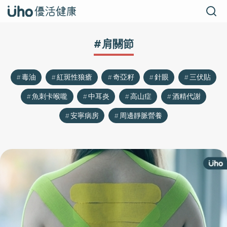
#肩關節
毒油
紅斑性狼瘡
奇亞籽
針眼
三伏貼
魚刺卡喉嚨
中耳炎
高山症
酒精代謝
安寧病房
周邊靜脈營養