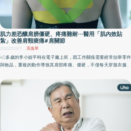
肌力差恐釀肩膀僵硬、疼痛難耐⋯醫用「肌內效貼
紮」改善肩頸痠痛#肩關節
2022/12/27
馮逸華
40多歲的李小姐平時在電子廠上班，因工作關係需要經常抬舉零件
與物品，重複的動作導致其肩部疼痛、僵硬，不僅每天穿脫衣服時
深受困擾，連晚上睡覺都還持續疼痛，日前因症狀持續未改善，疼
痛難耐，才至衛福部苗栗醫院就醫。