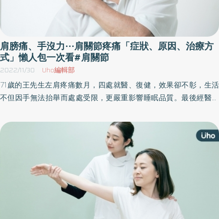
肩膀痛、手沒力⋯肩關節疼痛「症狀、原因、治療方
式」懶人包一次看#肩關節
2022/11/30
Uho編輯部
71歲的王先生左肩疼痛數月，四處就醫、復健，效果卻不彰，生活
不但因手無法抬舉而處處受限，更嚴重影響睡眠品質。最後經醫師
安排X光、超音波與核磁共振檢查後，發現王先生的肩旋轉肌腱已嚴
重斷裂，造成肩關節嚴重退化。幸好，接受反式人工肩關節置換手
術治療之並搭配復健，術後兩週他的手臂便可抬舉，除了疼痛大幅
降低，生活品質也獲得顯著改善。