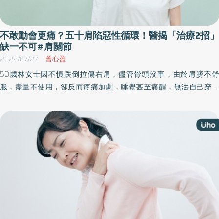
不敢動會更痛？五十肩陷惡性循環！醫揭「治療2招」
缺一不可#肩關節
2022/07/27
曾心盈
50歲林女士因不慎跌倒拉傷右肩，儘管骨頭沒事，由於肩膀不舒
服，盡量不使用，卻反而疼痛加劇，睡覺甚至痛醒，無法自己穿脫
衣物，生活十分不便。即使在診所打止痛針、熱敷、電療，仍未改
善。經新竹台大分院生醫醫院竹東院區復健科醫師馮仕豪在理學檢
查及超音波即時診斷後，發現林女士為肩膀的沾粘性關節囊炎，即
俗稱「五十肩」。