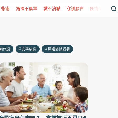
牙指南
漸凍不孤單
愛不沾黏
守護腺在
疫情保衛戰
精代謝
安寧病房
周邊靜脈營養
糖尿病患怎麼吃？ 掌握技巧不忌口#