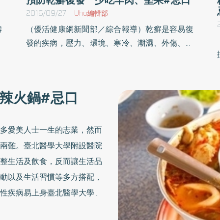
2016/09/27
Uho編輯部
壽
（優活健康網新聞部／綜合報導）乾癬是容易復
的
發的疾病，壓力、環境、寒冷、潮濕、外傷、感
大
染等都容易誘發乾癬，尤其是飲食，更是要忌
胖
口，以免造成乾癬復發；中醫師就點名帶殼海
酒
鮮、羊肉、堅果、鳳梨、芒果、荔枝及咖啡等，
辣火鍋#忌口
女
乾癬病人不要碰。 擔心類固醇影響 以中醫治療
抱
乾癬治療在西醫常以類固醇居多，致使不少病人
被
會尋求中醫治療，臺北市立聯合醫院仁愛院區中
多愛美人士一生的志業，然而
我
醫科醫師謝旭東表示，門診中，有超過五成乾癬
兩難。臺北醫學大學附設醫院
答
病人都是西醫治療後，才來找中醫治療，多是因
整生活及飲食，反而讓生活品
壽
為西醫以類固醇為優先，大部份病人在吃藥一、
動以及生活習慣等多方搭配，
抽
二年後已成為慢性病人，但是會擔心類固醇的影
性疾病易上身臺北醫學大學附
，
響，而來以中醫治療。 龍膽瀉肝湯與黃連解毒
，
湯 緩解發炎乾癬可分急性期與慢性期，謝旭東
分佈逐漸和已開發國家類似，