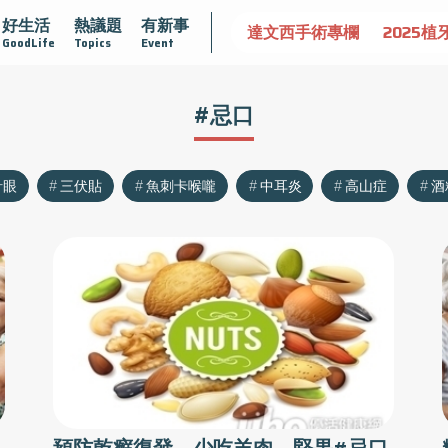
好生活
熱議題
有新事
認識攝護腺肥大
守護骨骼健康
達文西手術專欄
2025植
GoodLife
Topics
Event
#忌口
針眼
三伏貼
魚刺卡喉嚨
中耳炎
高山症
酒
預防乾癬復發 少吃羊肉、堅果#忌口