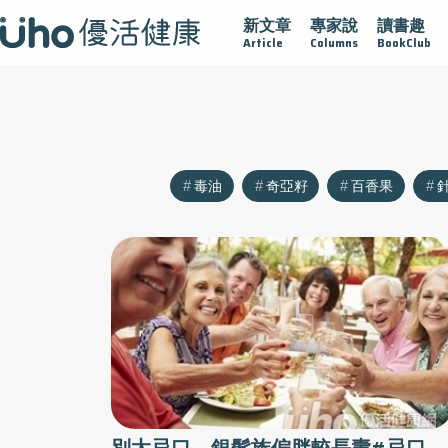
新文章
專家說
讀書趣
沾黏
守護腺在
疫情保衛戰
再生醫學
愛的未來視
Article
Columns
BookClub
毒油
奇亞籽
百香果
別太忌口 銀髮族偏胖較長壽#忌口