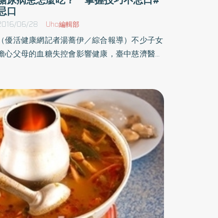
忌口
2016/06/28
Uho編輯部
（優活健康網記者湯蕎伊／綜合報導）不少子女
擔心父母的血糖失控會影響健康，臺中慈濟醫院
新陳代謝科醫師徐盛邦指出，其實，只要在小地
方著手，糖尿病患者也可以放心吃蛋糕、上餐
廳， 但不少糖尿病患或家屬，基於健康嚴格把
關，節制再節制，徐盛邦醫師說，控制糖尿病，
對病人來講很辛苦又惱人，家屬多規勸偶爾小鼓
勵，會控制得更開心。 裹粉油炸或勾芡 易使血
糖飆高要限制糖尿病人的飲食，換了是誰心情都
不會好，不如在小地方著手，首先要建立的用餐
正確觀念是蛋白質對血糖影響並不大，有些病患
感覺吃完魚類、肉類後，血糖變高，癥結不在食
物而是烹調，裹粉油炸或是加太白粉勾芡的做
法，都是造成血糖飆高的原因，建議選擇調味料