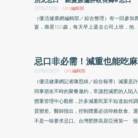
2016/11/08
Uho編輯部
（優活健康網編輯部／綜合整理）有一回參加
宴，壽星100歲，每天早上還去公司上班，他
太太壽婆98歲，2個人身體都很好，壽星瘦，
約只有50公斤，壽婆胖，可能有70公斤，一
一瘦站在台上，畫面很有喜感。不抽菸、不喝
忌口非必需！減重也能吃麻
又愛運動兒子上台演講說：「父母長壽，是子
的福氣，父親自己賺錢，不必我奉養，我不能
2016/03/07
Uho編輯部
怨，只是父親個子小，當我與父親外出時，常
（優活健康網記者陳思綺／綜合報導）減重是許
誤認是兄弟，更慘的是有人硬說我是哥哥，害
同事朋友不時的聚餐邀約，常讓想減肥的人陷入
不得不去割眼袋！」台下一陣大笑。壽星致詞
體重管理中心觀察，許多減重民眾不知道如何調
謝時，則這麼告訴大家：「有許多人問我『長
質變差。醫師指出，控制體重必須仰賴飲食、運
的祕訣』，我無法回答，因為我生活正常，不
不是一味要求忌口。台灣肥胖高居亞洲第一 慢
菸、不喝酒又愛運動，可是我太太生活不正常
抽菸、喝酒、打牌，而且不運動！更稀奇的是
設醫院體重管理中心王偉醫師表示，台灣的疾病