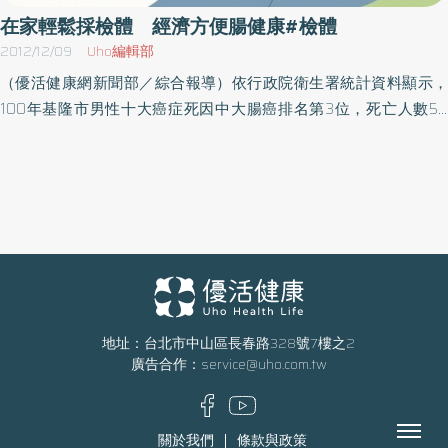
仁醫檢師提醒，檢測結果不是0（陰性）就是100（陽性），也有可
性腫瘤、內科疾病血液收集等項目。申請者只要具備完整計畫書、
在家輕鬆採檢體 經濟方便腸健康#檢體
能各種因素而呈現偽陰性，只要是疑似接觸者，檢測後雖是陰性，
IRB同意函就可提出申請，經人體生物資料庫倫理委員會審核通過並
2012/12/09
Uho編輯部
短時內不要掉以輕心，仍要做好保護措施，以免感染他人。（文章
簽屬合約書之後即可繳費提領檢體，且需於檢體提供滿周年時繳交
（優活健康網新聞部／綜合報導）依行政院衛生署統計資料顯示，
授權提供／健康醫療網）
檢體使用及成果回報單。生物資料庫不僅提供檢體外，也供基礎研
100年基隆市男性十大癌症死因中大腸癌排名第3位，死亡人數50
究委託代檢服務，例如免疫化學染色、組織切片、雷射顯微切割、
人，每10萬人口死亡率達26.0；女性十大癌症死因中大腸癌排名第4
組織晶片製作、生物資訊服務（IPA分析）等。
位，死亡人數39人，每10萬人口死亡率達20.6。民國84年至94年
台灣地區大腸癌發生率由每十萬人19.44逐漸上升至32.11，基隆地區
每十萬人由14.635攀升至31.69；大腸癌之死亡率曲線呈逐年上升趨
勢。該項癌症也從98年本市十大死因中第四位上升至100年第三
位，因此大腸直腸癌的防治，實為刻不容緩的問題。基隆市衛生局
吳澤誠局長呼籲年滿50歲~69歲市民，攜帶健保卡至健保特約醫
院、診所或各區衛生所洽詢後，領到篩檢管，就可在家輕輕鬆鬆採
得檢體，再送回檢驗單位檢驗，不但方便又可達到早期發現早期治
地址：台北市中山區長春路328號7樓之2
廣告合作：
service@uho.com.tw
療的目的。請善用政府補助的2年1次糞便潛血檢查服務！
Menu
關於我們
條款與政策