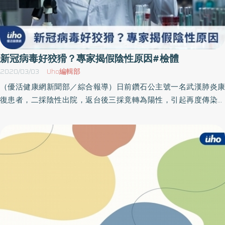
新冠病毒好狡猾？專家揭假陰性原因#檢體
2020/03/03
Uho編輯部
（優活健康網新聞部／綜合報導）日前鑽石公主號一名武漢肺炎康
復患者，二採陰性出院，返台後三採竟轉為陽性，引起再度傳染擔
憂。針對病毒偽陰性問題，台灣醫學實驗室管理學會理事長、醫檢
師蔡宗仁表示，採檢病毒量越多，越容易檢測出來，而病毒量又受
患者病程、採檢部位等因素影響，後續核酸萃取也會影響結果判
讀，提醒檢驗陰性的民眾別輕忽，短期仍要做好保護措施，以免感
染他人。病毒核酸如何檢測？蔡宗仁醫檢師受訪時說明，目前主要
以咽喉拭子，採集上呼吸道檢體，拿出棉棒後，其上有病毒，必須
先去活化，避免感染風險，再萃取病毒RNA核酸後，最後用自動分
析儀─病毒即時定量系統（real-time RT-PCR）分析，把RNA核酸反
轉錄成DNA，再放大分析訊號，判斷是陰性還是陽性。新冠病毒核