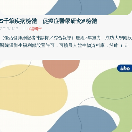
酸檢測為何假陰性？有以下原因蔡宗仁醫檢師表示，採檢病毒量越
多，越容易檢測出來，受以下因素影響：（1）病毒自身特性和病人
病程武漢肺炎的病程仍不清楚，人體受到感染後，免疫系統會與病
5千筆疾病檢體 促癌症醫學研究#檢體
毒「輸贏」拉鋸，病毒數量會高高低低，若採檢時病人病毒量低，
2013/11/13
Uho編輯部
可能會偽陰性，因此不能馬上排除，必須多次採檢。（2）採檢位置
（優活健康網記者陳靜梅／綜合報導）歷經2年努力，成功大學附設
實際上，下呼吸道檢體是較好的檢體，但目前以上呼吸道的咽喉拭
醫院獲衛生福利部設置許可，可擴展人體生物資料庫，於昨（12）
子為主，採檢較方便。若感染者的咽喉處病毒量太少，採檢時可能
日舉行揭牌儀式，象徵成大醫院的研究實力又邁前一大步。楊俊佑
沒採到病毒，會出現假陰性，因此必須多檢驗幾次。（3）檢體保存
院長表示，成大醫院人體生物資料庫對於資料累積、人才保留和維
和運送新冠病毒是RNA病毒，離開人體後容易死亡和降解。運輸過
持研究實力來說相當重要；許博翔副院長也說，人體生物資料庫就
程中要保持低溫，不過台灣採檢到實驗室距離短、時間快，難超過
如同檢體的大本營，集合管理、監控和儲存的功能，不只能讓醫師
72小時，影響應不大。（4）試劑偵測極限一個病毒可能檢測不到，
創新研究，也應讓民眾了解資料庫的功能，增加檢體的來源。「人
但當有一千個病毒時，那就檢測得到，這就是試劑的偵測極限。偵
體生物資料庫」為檢體大本營人體生物資料庫的管理是為促進癌症
測極限取決於檢驗的方法原理，若新冠病毒核酸試劑的偵測極限越
醫學研究，提供合法、品質穩定、資料齊全的腫瘤組織供醫學之
低，偵測敏感度越高，假陰性會越少。（5）病毒核酸抽取抽取病毒
用，目前可提供肝癌、大腸癌、口腔癌、乳癌、胰臟癌、肺癌、食
核酸過程，會受操作人員或者使用的試劑及設備不同而影響，若抽
道癌、婦科腫瘤、甲狀腺腫瘤、泌尿道腫瘤等疾病的檢體暨病人血
取核酸量太少，加上去病毒活化過程，機器也可能測不到，但可以
清申請，約5000例左右，並歡迎院外的研究者申請。備齊申請書審
透過品管措施來克服。檢驗並非0就是100 陰性仍要做好保護蔡宗
核通過即可提領檢體 作為研究使用此資料庫未來將繼續擴展至良