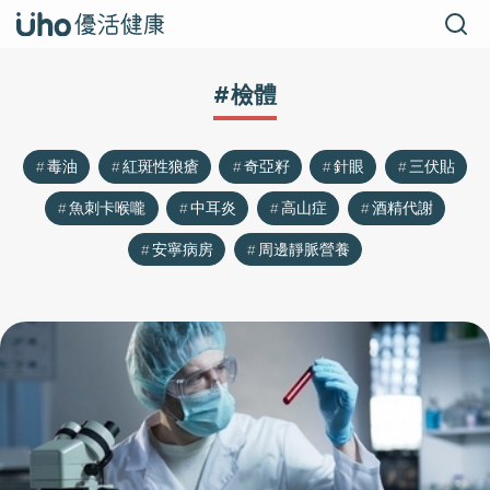
#檢體
毒油
紅斑性狼瘡
奇亞籽
針眼
三伏貼
魚刺卡喉嚨
中耳炎
高山症
酒精代謝
安寧病房
周邊靜脈營養