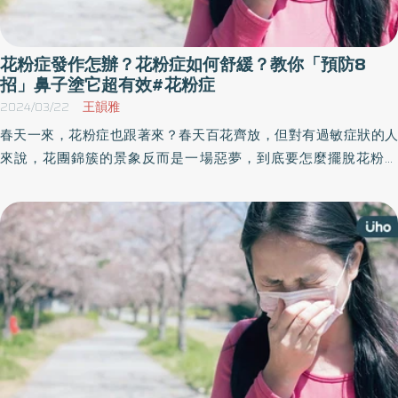
花粉症發作怎辦？花粉症如何舒緩？教你「預防8
招」鼻子塗它超有效#花粉症
2024/03/22
王韻雅
春天一來，花粉症也跟著來？春天百花齊放，但對有過敏症狀的人
來說，花團錦簇的景象反而是一場惡夢，到底要怎麼擺脫花粉症
呢？《優活健康網網》整理花粉症的相關知識，例如花粉症症狀、
花粉症好發族群、花粉症舒緩與花粉症預防，這個春天不再為花粉
症困擾！