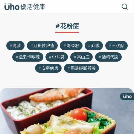
#花粉症
毒油
紅斑性狼瘡
奇亞籽
針眼
三伏貼
魚刺卡喉嚨
中耳炎
高山症
酒精代謝
安寧病房
周邊靜脈營養