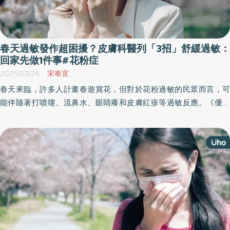
春天過敏發作超困擾？皮膚科醫列「3招」舒緩過敏：
回家先做1件事#花粉症
2025/03/24
宋奉宜
春天來臨，許多人計畫春遊賞花，但對於花粉過敏的民眾而言，可
能伴隨著打噴嚏、流鼻水、眼睛癢和皮膚紅疹等過敏反應。《優活
健康網》特邀極緻皮膚專科診所院長宋奉宜撰寫此文，分享避免花
粉接觸的秘訣與花粉過敏舒緩方法，只要掌握正確預防措施，就能
安心享受美好的春季生活。