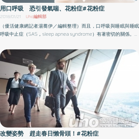
用口呼吸 恐引發氣喘、花粉症#花粉症
2018/01/21
Uho編輯部
（優活健康網記者湯蕎伊／編輯整理）而且，口呼吸與睡眠與睡眠
呼吸中止症（SAS，sleep apnea syndrome）有著密切的關係。睡
眠呼吸中止症的症狀為睡覺時呼吸會中止、大聲打鼾等，也因為是
心臟疾病、中風等容易引發猝死疾病的原因之一而廣為人知。此
外，即便沒有嚴重至引發心臟疾病、中風等，也可能造成在行車當
中因為突然覺得昏昏欲睡而引發重大的車禍事故等嚴重問題，而部
分重大交通事故的案例推測也都與睡眠呼吸中止症有關。最後，就
如一開始就曾提及的，口呼吸也是引發氣喘、異位性皮膚炎、花粉
症、癌症等現代社會特有的難病的原因之一，接下來就要說明不用
鼻呼吸而以口呼吸為什麼會引發這些疾病。只要瞭解疾病的「根
源」，治療方法就全都一樣，凡疾病必有因。哺乳動物就是因為遵
循生命的規則，所以脊椎動物的進化才能綿延不斷地持續了近五億
年之久。人類因為在六百年前學會了語言，所以喪失了身為哺乳動
物最重要的一項構造，那就是從鼻孔經過鼻腔深入後鼻咽腔的氣管
改變姿勢 趕走春日懶骨頭！#花粉症