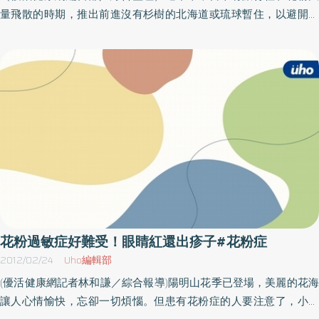
較大的自信。這份資料顯示，人體的站姿其實對心理狀態的影響很
量飛散的時期，推出前進沒有杉樹的北海道或琉球暫住，以避開花
大。只要挺起胸膛，每個人都能充滿幹勁、心情開朗正面，相信自
粉，稱作「花粉症疏散之旅」的行程規劃，據說大受歡迎，許多日
己不論遇到任何問題一定可以解決，肯定自我表現！抬頭挺胸、打
本人爲花粉症所苦，現在已經成爲日本人的「國民病」。每4人有1
開胸膛、端正姿勢垂頭喪氣的話，只會讓你的心情愈來愈低落。只
人 會打噴嚏、流鼻水患者人數約占所有日本國民的25％，也就是
要抬起頭、挺起胸、改善不良姿勢，幹勁就會湧現，人也會變得樂
每4人當中便有1人有花粉症，雖然這並不是會致命的疾病，但是打
觀開朗。每個人難免有精神狀況不好的時候，或是感到低落沮喪的
噴嚏、流鼻水、鼻塞、眼睛癢等令人不適的症狀，若長期持續下去
日子。但如果每次都受心情的影響，無法工作或面對人群，這樣下
的話，對花粉症患者會造成很大的困擾。吸入一定分量 還是有人
去根本不是辦法。因此，愈是沒勁的時候，更需要提起精神、抬頭
不會過敏雖然有「花粉症疏散之旅」，但絕大部分的患者在花粉飛
挺胸。打開胸膛，端正姿勢，快步邁向前。即便是小小的改變，也
散時期，都會盡量減少外出，據說，因此造成日本經濟損失達3000
能大大改變心情。（本文摘自／會面的細節等人教，代價太高／大
億日圓，更有人估計高達7000億日圓，雖然這麼多的人受花粉症困
是文化出版）
擾，但是令人意外的是，能正確理解花粉症機制的人卻不多，有不
少人以爲吸入超過一定分量的花粉，就會引發花粉症，其實這是很
大的誤解，即使吸入相同數量的花粉，還是有人不會對花粉過敏。
花粉過敏症好難受！眼睛紅還出疹子#花粉症
大家身邊一定有相當多的人，到了空氣清新的鄉下就沒有問題，但
2012/02/24
Uho編輯部
一回到都市，花粉症就又出現，如果單純因爲吸入的量多就會發
(優活健康網記者林和謙／綜合報導)陽明山花季已登場，美麗的花海
病，那麼，在杉木較少的都市中，發生花粉症的風險，應該低於杉
讓人心情愉快，忘卻一切煩惱。但患有花粉症的人要注意了，小心
木較多的鄉間。都市裡的空氣都因廢氣被化學物質汙染但是，居住