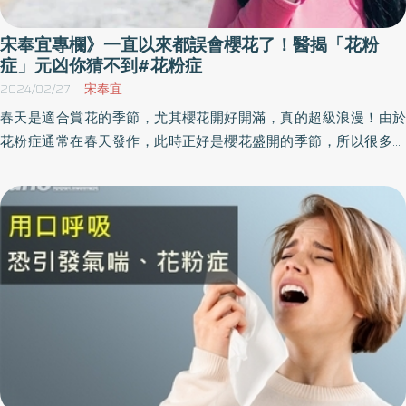
宋奉宜專欄》一直以來都誤會櫻花了！醫揭「花粉
症」元凶你猜不到#花粉症
2024/02/27
宋奉宜
春天是適合賞花的季節，尤其櫻花開好開滿，真的超級浪漫！由於
花粉症通常在春天發作，此時正好是櫻花盛開的季節，所以很多人
便把「罪名」降在櫻花上，事實上卻不是如此？《優活健康網》特
邀極緻皮膚專科診所院長宋奉宜撰寫此文，分享「花粉症」的原
因、症狀及預防，別再怪罪給櫻花啦！