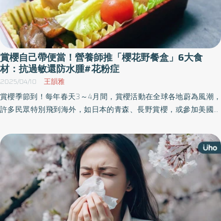
賞櫻自己帶便當！營養師推「櫻花野餐盒」6大食
材：抗過敏還防水腫#花粉症
2025/04/10
王韻雅
賞櫻季節到！每年春天3～4月間，賞櫻活動在全球各地蔚為風潮，
許多民眾特別飛到海外，如日本的青森、長野賞櫻，或參加美國華
盛頓特區櫻花節遊行。營養師指出，部分民眾在賞櫻後出現身體不
適的狀況，包括腸胃不適、水腫、過敏、疲勞等，建議出發賞櫻不
妨自備「櫻花野餐盒」，以達到飲食控制和體態管理。