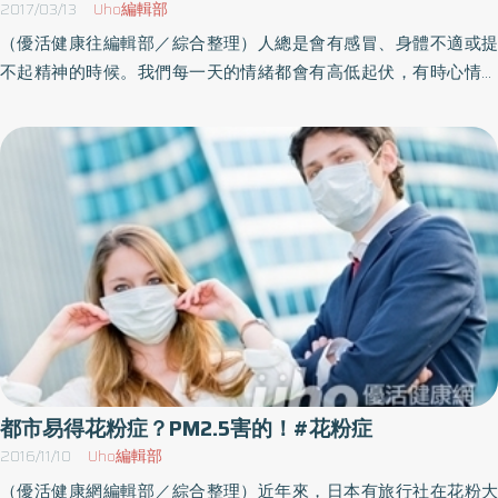
再深入到肺部的連續性構造。污染了胰臟的胰島細胞時 會變成糖
2017/03/13
Uho編輯部
尿病生命中最重要的運動就是呼吸。無論何時都必須完全確保呼吸
（優活健康往編輯部／綜合整理）人總是會有感冒、身體不適或提
的暢通，這是哺乳動物生命的規則；然而，在說話或睡覺時用「口
不起精神的時候。我們每一天的情緒都會有高低起伏，有時心情高
呼吸」的話，喉嚨溫度下降，結果就會導致白血球載著口內細菌或
昂、有時卻一點幹勁也提不起來。我本身有很嚴重的花粉症（花粉
喉嚨的常在菌環繞全身，如果污染了胰臟的胰島細胞時就會變成糖
過敏引發的過敏性鼻炎），每年一到春天總是不想見任何人，連出
尿病，如果盤踞在關節細胞時就會引發風溼，如果盤踞在皮下組織
門都覺得厭煩。但如果這麼任性的話，就無法成為獨當一面的社會
細胞就會引發蕁麻疹或是異位性皮膚炎。如果「冷中毒」的話，腸
人，所以，即使有千百個不願意也必須照樣出門工作。改變姿勢
內的細菌就會侵襲體內的細胞。如果「休息不足」的話，骨髓的造
無形中就會散發出活力但提不起精神的時候，應該怎麼辦才好？已
血功能就會受阻，白血球的力量就會減弱，腸內細菌就會蔓延至全
經約好的約會，當然不可能無故取消或變更日期。此時，即使再累
身。如此一來，掌管細胞內呼吸的粒線體就會受損，然後引發疾
也必須假裝很有精神。雖說是假裝的，但看起來一樣有元氣，更神
病。揭開了謎底之後，治療的方法其實都一樣。那就是矯正至肺部
奇的是，只要努力表現出精神奕奕的樣子，人真的會變得有精神。
為止的外呼吸，還有為了將體溫維持在37℃必須保持身體溫暖，為
把下顎抬高、胸膛打開、背脊挺直。如此改變姿勢，無形中就會散
了細胞呼吸能夠攝取充足的營養，就必須攝取不傷腸胃的食物並且
發出活力，還能讓低落的心情變好，自然湧出「啊！衝吧！」的活
細嚼慢嚥，好好地保護粒線體。這麼做的話，一定就能常保健康。
力，非常不可思議。西班牙馬德里大學社會心理學家帕布羅．布里
（本文摘自／呼吸力—「呼吸」對了，就能不生病、提升免疫力、找
諾（Pablo Brinol）曾以71位學生為對象，要求半數的學生抬頭挺
都市易得花粉症？PM2.5害的！#花粉症
回健康！／臉譜出版社發行。）
胸、半數的學生彎腰駝背，然後一一問道：「你認為自己將來出社
2016/11/10
Uho編輯部
會工作會順利嗎？」結果發現，抬頭挺胸的學生對自己的將來抱持
（優活健康網編輯部／綜合整理）近年來，日本有旅行社在花粉大