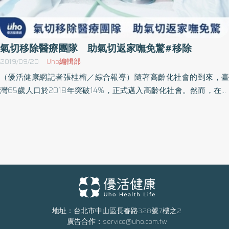
盛醫院江坤俊副院長、高韻均營養師，共同分享腸活秘訣。 在日本
蔚為風潮的「腸活」是什麼？ 近年來多項研究指出，因腸道與大腦
之間存在頻繁的雙向連結，故只要維持腸道菌叢健康，就能進一步
改善身心平衡。而日本的「腸活」概念，正是推廣從改善飲食習
氣切移除醫療團隊 助氣切返家嘸免驚#移除
慣、重視營養攝取及日常規律運動等方法著手，讓維持腸道環境也
2019/09/20
Uho編輯部
同時也能整頓人體健康，達到增加免疫力、增強抗壓性、促進新陳
（優活健康網記者張桂榕／綜合報導）隨著高齡化社會的到來，臺
代謝、打造美肌等功效。協會指出，考慮到台日文化、生活習慣差
灣65歲人口於2018年突破14%，正式邁入高齡化社會。然而，在長
異，希望透過台日健康專家們的交流，找出適合國人日常執行的
期照護乃是針對身心功能障礙或高齡者提供連續性的長期居家醫
「新腸活運動」。 保持腸道健康，是讓身體更加有活力的重要途徑
療、保健、護理、個人與社會支持的照護。臨床上，常發現氣切病
腸又被稱為人的「第二大腦」！若腸道菌叢失衡，也會影響人體免
人留置，會有管路移位而立即影響呼吸功能等危急情況，更加深了
疫功能以及睡眠品質等，將造成身心上各種不適症狀。想維持腸道
照護上的困難。在居家護理中，有一群氣切留置的病人，於是「氣
菌叢健康，除了用「吃」改善之外，也要多「動」！適量的腹部體
切移除醫療團隊」助病人能夠在居家中得到優質的生活品質，更能
操不僅幫助刺激腹部肌群，更能促進腸道蠕動。 世界級腸活權威
減少照顧者的照顧負荷。80年次吳先生於107年年初因車禍導致頭
「辨野博士」：告訴你事半功倍的腸活撇步 本次活動邀請到專攻
部外傷，術後因急性呼吸衰竭而無法自主呼吸，需要施行氣管內插
「腸道細菌的分類與生態」，獲得無數醫學獎的世界級腸活權威辨
管（也就是把一根氣管內管，經由病人的口腔或鼻腔，穿過咽喉與
野義己博士。他發覺現代人均因飲食不均衡、壓力大、缺乏運動等
聲門，放入氣管深處，接上呼吸器，協助病人呼吸）。當時，吳先
地址：台北市中山區長春路328號7樓之2
問題，造成腸道環境紊亂，受腸道引發各種健康問題所困的人，已
廣告合作：
service@uho.com.tw
生因無法在短時間之內順利脫離呼吸器，故進行氣切造口手術放置