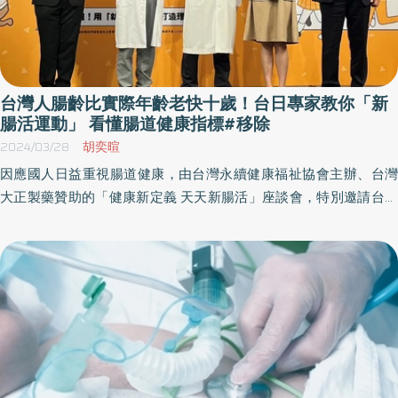
台灣人腸齡比實際年齡老快十歲！台日專家教你「新
腸活運動」 看懂腸道健康指標#移除
2024/03/28
胡奕暄
因應國人日益重視腸道健康，由台灣永續健康福祉協會主辦、台灣
大正製藥贊助的「健康新定義 天天新腸活」座談會，特別邀請台日
健康專家一同交流，為國人腸道健康提出具體建議。日本腸活專家
辨野義己博士表示，腸道健康跟身體狀況息息相關，腸齡越高大腦
跟肌膚的衰老程度越高，因此照顧好腸道百利而無一害；江坤俊醫
師指出，相較於日本，台灣外食比例偏高，在實踐腸活中需要在外
食攝取上做好把關。 台灣永續健康福祉協會首席顧問陳佳煌博士表
示：國人因工作繁忙、長期久坐，以及飲食失調等生活習慣，腸道
壓力增大，造成便秘、腸脹氣、腸發炎、免疫下滑等不適症狀。因
此特邀請來自日本研究腸道細菌的腸活專家辨野義己博士，以及敏