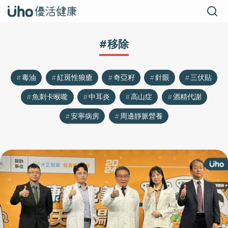
#移除
毒油
紅斑性狼瘡
奇亞籽
針眼
三伏貼
魚刺卡喉嚨
中耳炎
高山症
酒精代謝
安寧病房
周邊靜脈營養