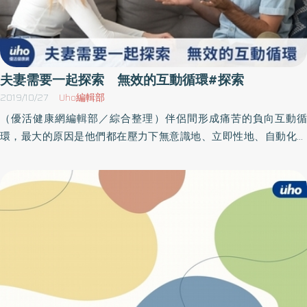
夫妻需要一起探索 無效的互動循環#探索
2019/10/27
Uho編輯部
（優活健康網編輯部／綜合整理）伴侶間形成痛苦的負向互動循
環，最大的原因是他們都在壓力下無意識地、立即性地、自動化地
表現出求生存的因應模式。有趣的是，他們都以為這些不一致的應
對姿態是解決關係難題、阻止關係惡化唯一的方法，但沒想到卻事
與願違，反而演變為關係中更大的困難。此時，治療師需積極協助
他們看到自己的不一致行為如何引發對方不一致的應急反應，又因
對方不一致的反應引發自己另一個不一致的應急反應，兩人因此共
同創造了無效、負向的互動循環。這些洞察可使伴侶雙方跳脫你錯
我對的線性思考脈絡，開始拓展更多元角度的循環式思維，因而更
能體驗到他們都參與其中，都需對彼此的溝通困難承擔一定程度的
責任。循線探索不一致應對的負向循環治療師在伴侶各自表述難題