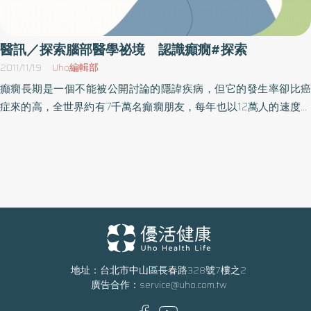
時，就依循來訪者所描述的故事，進入其互動過程中，探究他們在
遇到這些難題時會如何討論？如何處理？如何應對？如何表達？接
下來另一方會做什麼來反應？接下來又會如何？……在會談剛開始的
醫訊／探索腦部醫學祕境 認識癲癇#探索
階段，治療師多半聚焦在事件與故事的細節，由此再導入來訪者不
2011/11/19
Uho編輯部
一致的溝通姿態，並且最好使用來訪者的語言反映其相互連動的效
癲癇長期是一個不能被公開討論的隱諱疾病，但它的發生率卻比癌
應，讓他們清楚看到這些各自用來解決困境的作法，已經形成一種
症來的高，全世界約有7千萬名癲癇朋友，每年也以12萬人的速度增
不斷重複的循環引發彼此更多負面反應，但卻無法達到自己預期中
加中。多數人以為癲癇是遺傳疾病，其實不然。醫師表示，癲癇症
想要的結果。例如，孩子發燒，小美看到阿健很晚才回家很不高
狀主要來自於「腦部傷害」，例如細菌或病毒性腦膜炎、頭部遭受
興，於是她不斷翻舊帳、嘮叨他，想讓他知道她一個人面對孩子生
外力撞擊等，都有可能造成癲癇症狀的發生。因此每一個人都有可
病的慌亂無助。治療師反映伴侶雙方無效的互動循環來訪者與治療
能會是下一位癲癇朋友。有鑒於多數民眾不了解「癲癇疾病」，因
師經過以上的探索後，對兩人溝通產生的互動循環，大概已能覺察
而衍生出許許多多錯誤的處置方式與認知，台北癲癇之友協會與高
到自己和對方所參與的部分。在此階段治療師只要將以上歷程用語
雄超越巔峰協會共同發起「探索腦部醫學祕境-認識癲癇」系列講
言以「反映」的技術（參見第 2 章）表達出來，讓他們對自己的溝
座，活動中除由知名神經內科醫師藉由深入淺出的方式，帶領大家
通模式有更敏銳清楚的看見，並經由聽到治療師的回饋，在認知上
一同前來揭開癲癇疾病的神秘面紗外，更將邀請癲癇大使現身說
更明確理解各自在溝通循環中所促成的部分。治療師在進行反映互
法，分享自己因為罹患癲癇疾病面臨人生重大挑戰及如何藉由專業
地址：台北市中山區長春路328號7樓之2
動循環時，最好使用來訪者的用語、不帶評價、也不選邊站的語氣
廣告合作：
service@uho.com.tw
醫療協助、親友的支持力量，得以超越障礙的真情故事。※活動時
來描述他所聽到、看到的互動過程。（本文摘自／我們之間：薩提
及地點如下：●高雄場：高雄市前鎮區 中山二路91號15F-7（高雄捷