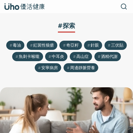
#探索
毒油
紅斑性狼瘡
奇亞籽
針眼
三伏貼
魚刺卡喉嚨
中耳炎
高山症
酒精代謝
安寧病房
周邊靜脈營養