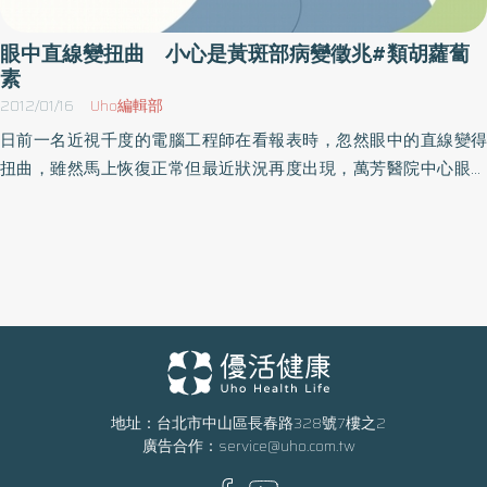
已有700多種的類胡蘿蔔素被分離鑑定出來，而早在1950年代，已
可經由人工合成製造出類胡蘿蔔素。在「天然ㄟ尚好」的風潮下，
眼中直線變扭曲 小心是黃斑部病變徵兆#類胡蘿蔔
為清楚釐清天然食用色素的種類，以及確保其安全性，衛福部已訂
素
定「天然食用色素衛生標準」，其中第5條表列天然食用色素的來
2012/01/16
Uho編輯部
源，例如：黃玉蜀黍色素是由黃玉蜀黍（Zea mays L.）的種子取
日前一名近視千度的電腦工程師在看報表時，忽然眼中的直線變得
得；蟹色素是由蟹等的甲殼取得；橘子色素則是取自橘子的果皮，
扭曲，雖然馬上恢復正常但最近狀況再度出現，萬芳醫院中心眼科
它們的主成分都是類胡蘿蔔素。食用色素並不可怕，在正確且減量
部主任吳建良表示，當高度近視者出現直線扭曲、視覺中心有黑影
的使用原則下，能為飲食增添不少的吸引力，只要在食用彩色的食
的狀況，很可能是「黃斑部病變」惹的禍。一般來說，「黃斑部病
品前，看清成分標示即可。
變」較常出現在老年人身上，但近日有名原本近視已千度的電腦工
程師，在長期長時間盯著電腦螢幕的情況下，出現類似症狀，如看
直線變扭曲、視覺中心無法看清楚。眼科主任吳建良表示，其實高
度近視者也是「黃斑部病變」的高危險群之一，最好先就醫做檢查
以確定病情，避免拖延治療時間以免影響視力，一旦沒有妥善治療
會有失明的可能。根據行政院衛生署台北醫院衛教資訊指出，黃斑
部屬於視網膜的中心，是眼睛在看東西時的主要區域，如色彩辨
地址：台北市中山區長春路328號7樓之2
廣告合作：
service@uho.com.tw
識、閱讀文字等的動作，都與黃斑部有很大的關連，因此也很容易
受到光線的傷害。醫師提醒民眾，除了平時看電腦、電視之外，由