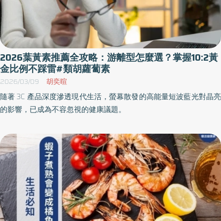
2026葉黃素推薦全攻略：游離型怎麼選？掌握10:2黃
金比例不踩雷#類胡蘿蔔素
2026/03/09
胡奕暄
隨著 3C 產品深度滲透現代生活，螢幕散發的高能量短波藍光對晶亮
的影響，已成為不容忽視的健康議題。