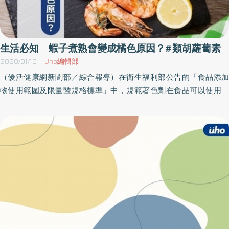
生活必知 蝦子煮熟會變成橘色原因？#類胡蘿蔔素
2020/01/16
Uho編輯部
（優活健康網新聞部／綜合報導）在衛生福利部公告的「食品添加
物使用範圍及限量暨規格標準」中，規範著色劑在食品可以使用的
範圍以及使用限量，並於「天然食用色素衛生標準」中，明確規範
可做為食用的天然色素來源，類胡蘿蔔素（Carotenoids）即為其中
之一。蝦子煮熟後會變橘紅色的原因在於「類胡蘿蔔素」！自然界
存在許多天然色素，但並非都可當作食品添加物使用。類胡蘿蔔素
的顏色主要為紅、橘及黃色，屬於脂溶性色素，大量存在於自然界
的植物與動物中，舉凡蔬菜、水果、穀類、根莖類及魚蝦類皆含有
豐富的類胡蘿蔔素，大家熟知的蝦子煮熟後呈現橘紅色，就是因為
蝦子的甲殼含有蝦色素（一種類胡蘿蔔素），當其他色素因為高溫
被破壞後，顯現出相對較穩定的類胡蘿蔔素顏色所致。至於常見的
營養保健品β—胡蘿蔔素及葉黃素，也都是類胡蘿蔔素的一員，目前