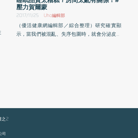
壓力賀爾蒙
2017/11/25
Uho編輯部
（優活健康網編輯部／綜合整理）研究確實顯
在
示，當我們被混亂、失序包圍時，就會分泌皮質
生
醇（cortisol）這種壓力荷爾蒙，因此整理的第一
功
個受益者，就是你的健康。已有林林總總的文獻
晝
記載，壓力對我們的幸褔安康是壞消息。收拾凌
過
亂環境 能提升創造力和專注力第二個受益的，
議
是你的專注力和創造力。根據普林斯頓大學
（Princeton University）神經科學家的研究，周
遭環境太過雜亂，可能會對你的專注力產生負面
影響。受測者在井然有序和凌亂不堪的環境中，
執行各類事務的績效。他們的研究確實顯示，雜
樓之2
亂會分散注意力，而結果就是績效和專注力降
低。雜亂基本上會讓你的大腦同時處理好幾件
限公司
事，而非專注於手邊的事情。因此，收拾凌亂環