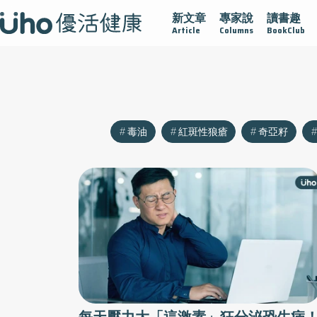
新文章
專家說
讀書趣
沾黏
守護腺在
疫情保衛戰
再生醫學
愛的未來視
Article
Columns
BookClub
毒油
紅斑性狼瘡
奇亞籽
每天壓力大「這激素」狂分泌恐生病