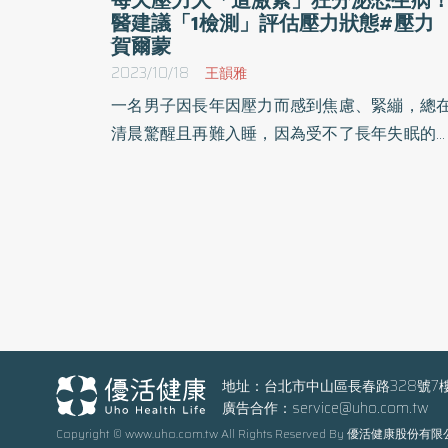
醫建議「1檢測」評估壓力狀態#壓力
賀爾蒙
2023/10/18
王韻雅
一名男子因長年因壓力而感到焦慮、緊繃，總
清晨驚醒且再難入睡，因為受不了長年失眠的
活，於是到診所求助。經過醫師建議後，進行
能醫學「壓力荷爾蒙節律分析」檢測皮質醇的
夜分泌的變化，觀察到個案整天皮質醇濃度都
高，因此除了除協助其評估壓力來源外，更建
其補充色胺酸保健品⋯
地址：台北市中山區長春路328號7
廣告合作：
service@uho.com.tw
Copyright © www.uho.com.tw All Rights Reserved By 優活健康股份有