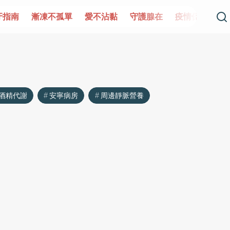
牙指南
漸凍不孤單
愛不沾黏
守護腺在
疫情保衛戰
酒精代謝
安寧病房
周邊靜脈營養