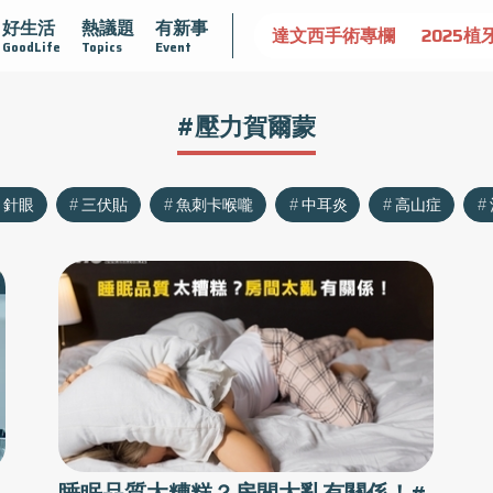
好生活
熱議題
有新事
認識攝護腺肥大
守護骨骼健康
達文西手術專欄
2025植
GoodLife
Topics
Event
#壓力賀爾蒙
針眼
三伏貼
魚刺卡喉嚨
中耳炎
高山症
！
睡眠品質太糟糕？房間太亂有關係！#