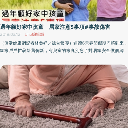
過年顧好家中孩童 居家注意5事項#事故傷害
2018/02/12
Uho編輯部
（優活健康網記者林奐妤／綜合報導）連續6天春節假期即將到來，
家家戶戶忙著除舊佈新，有兒童的家庭別忘了對居家安全做個總體
檢。家長可以參考對居家保所設計的環境安全檢核表，從門、陽
台、地板、窗戶、沐浴設備、幼兒睡床、物品收納等共40項檢核指
標逐一檢核，確保居家安全無虞，安心過好年。事故傷害 為兒童
青少年死因首位衛生福利部社會及家庭署表示，根據兒少死因統計
結果分析，「事故傷害」是造成兒少死亡的首要原因。105年度未滿
18歲，因運輸事故、意外墜落、溺水、意外中毒以及火災意外等事
故傷害致死者共有239位。兒童事故傷害的類型，除了車禍與溺水
外，以居家意外事故，包括跌墜落、壓砸傷、燒燙傷、異物梗塞、
中毒較常見，近年又發生罕見的電視機砸傷、玩電線、插孔觸電、
一氧化碳中毒及動物咬傷等意外。兒童常見事故傷害 5大類注意事