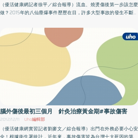
民眾從事戲水活動，防溺5招先學好保護自身及家人安全。另提醒
（優活健康網記者徐平／綜合報導）流血、燒燙傷後第一步該怎麼
您，戲水時要適時補充水分及避免於上午10時至下午2時從事戲水活
做？2015年的八仙塵爆事件歷歷在目，許多大型事故的發生不斷提
動，以預防熱傷害。
醒公共安全的重要性。外傷死亡不斷提醒著公安的重要性，因此避
免外傷的第一步就是要記得了解外傷的處理方式，將傷害及併發症
降到最低。醫師表示，若能夠在受傷後「黃金一小時」內止血並得
到醫療照護，可降低併發症及死亡率，存活率也會大幅提高到
85％。外傷依然是年輕族群中的頭號殺手一名工人被鋸子傷到，同
事竟利用菸草嚼一嚼敷在傷口上，導致傷口細菌感染險致命。近年
來台灣外傷死亡率已從每年1萬2千人下降至年約7千人，但外傷依然
是年輕族群中的頭號殺手。據衛生福利部資料顯示，104年15-24歲
因事故傷害死亡數為1,228人，為此年齡層死亡總人數之46％、死因
第1名。根據國外文獻，有1/4因事故傷害造成大出血而死亡的案例是
可避免的，因此，如何控制大出血，成為外傷搶救工作中重要的課
題。士兵死亡是因受傷後1小時內死亡率高達24％台灣外傷醫學會理
腦外傷後最初三個月 針灸治療黃金期#事故傷害
事長暨台北市聯合醫院和平婦幼院區急診醫學科主任簡立建表示，
2012/12/11
Uho編輯部
美國在幾場戰役後統計，發現士兵死亡的主因是受傷後1小時內死亡
（優活健康網實習記者劉麥文／綜合報導）出門在外務必要小心安
率高達24％。美國研發出具有高嶺土成分的敷片，有實驗室中也經
全！根據衛生署統計，近年來，事故傷害皆為台灣十大死因的第六