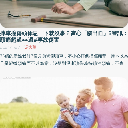
摔車撞傷頭休息一下就沒事？當心「腦出血」3警訊：
頭痛超過●●週#事故傷害
2024/11/27
馮逸華
75歲的康姓老翁2個月前騎腳踏車，不小心摔倒撞傷頭部，原本以為
只是輕微頭痛而不以為意，沒想到逐漸演變為持續性頭痛，不僅走
路需攙扶，更出現記憶力減退、反應變遲鈍，甚至嗜睡等症狀，就
醫進行腦部電腦斷層掃描後，確診為慢性硬腦膜下血腫，經顱骨鑽
孔術治療，症狀逐漸改善，恢復日常生活能力。