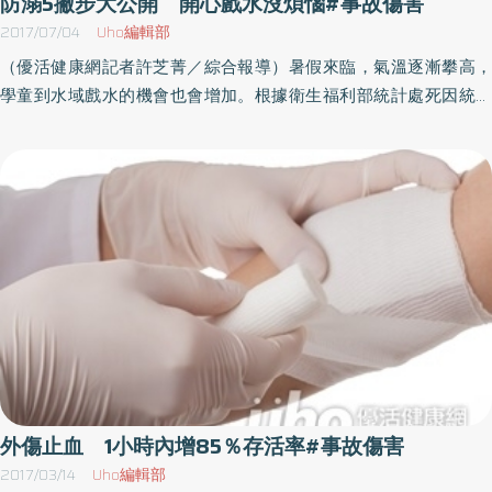
防溺5撇步大公開 開心戲水沒煩惱#事故傷害
擴，橫膈膜下降，完成呼吸換氣的動作，一旦肋骨斷掉，就會影響
2017/07/04
Uho編輯部
到胸廓，患者呼吸就會感到疼痛，像是深呼吸、咳嗽、睡覺翻身、
（優活健康網記者許芝菁／綜合報導）暑假來臨，氣溫逐漸攀高，
起床等，肋骨斷裂越多根，疼痛的狀況就會越明顯。量身訂製鈦金
學童到水域戲水的機會也會增加。根據衛生福利部統計處死因統計
屬骨板 治療效果佳術後恢復快隨著醫療進步，肋骨骨折已有更好
結果顯示，105年事故傷害死因仍是第6位，其中意外溺水或淹沒是
的治療方式，謝志明主任表示，透過鈦金屬骨板可固定傷口幫助恢
事故傷害的第5大死因。暑假期間為溺水事件發生的高峰期，親子戲
復，在手術前先透過電腦斷層，以3D列印出患者肋骨模型，方便開
水需特別加強防範。健康署呼籲防溺5招國民健康署呼籲兒童及青少
刀前模擬及規劃，搭配胸腔內視鏡的輔助，大幅減少病患麻醉及手
年戲水需考量安全地點與自身體能狀況，此外家長的教導及陪伴也
術時間，且術後恢復較快。前述案例吳小姐便是使用「鈦金屬骨
是十分重要的。為確保水域活動安全，在戲水前瞭解「防溺5招」非
板」來幫助固定肋骨，降低患者疼痛，手術後一週即可出院，復原
常重要：1） 選場所／戲水地點需合法，要有救生設備與人員。
情況相當良好。治療新趨勢 幫助患者遠離疼痛折磨謝志明主任已
2） 看天氣／天氣變化要注意，天候不佳要速離。3） 先暖身／
累積120個肋骨骨折手術成功案例，他強調，肋骨骨折微創治療手術
下水前先做暖身運動，牛仔褲、身體勞累不下水。4） 不嬉鬧／危
已是新趨勢，使用的骨釘骨板皆以鈦合金製造，人體相容性高，不
險行為要避免，跳水打鬧不可做。5） 不落單／家長陪同享天倫，
需二次手術取出，可幫助患者克服肋骨骨折產生的劇烈疼痛，不再
同伴齊去相照顧，有人溺水別逞強，器材救人不可少。戲水補充水
飽受疼痛折磨。（文章授權提供／健康醫療網）
分，預防熱傷害國康署再次呼籲家長及學童，戲水要到有合格救生
員的泳池或水域，提防任何發生危險的可能性，也請家長們多多關
外傷止血 1小時內增85％存活率#事故傷害
切孩子戲水活動的安全性，避免到重複發生溺水死亡的危險水域。
2017/03/14
Uho編輯部