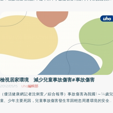
常用來作為促凝劑，可以加快血液凝固。民間偏方百百種，如果試
位，其中「創傷性腦損傷」更佔所有外傷的12.5%，並導致55%的病
一下就有的話，止血敷片 安全無副作用「高嶺土快速止血敷片」
人死亡。「創傷性腦損傷」是指頭部在外力嚴重撞擊下，造成顱骨
止血時間須視傷口大小與患者凝血條件來決定。一般性出血可以有
骨折、腦挫裂傷或顱內血腫，繼而發生腦缺血、腦缺氧等腦部組織
效止血外，即使是正在服用抗凝血藥物(如：Coumadin或同類型藥
損害的病理變化，大多是由於運動中的頭部急速停止，導致腦部組
物)或抗血小板凝結藥物(如：阿斯匹靈、保栓通)的患者，也能透過上
織承受剪力作用、腦脊髓液的衝擊或腦部組織碰撞顱骨內表面粗糙
述機轉作用形成栓塞物來止血，不會影響止血功效。簡立建主任說
的骨質結構等損傷，嚴重者可造成永久性殘疾，甚至長期昏迷或死
明，不論是四肢肌肉，甚至肝臟脾臟等，止血效果皆有不錯的成
亡。針對「創傷性腦損傷」的病情改善，奇美醫學中心中醫部總醫
效，是一種安全、幾乎沒有副作用的材料，且使用簡單方便，不須
師唐偉誠表示，除了中藥可輔助治療外，針灸治療亦是廣為民眾接
事先準備與訓練，就算是一般民眾也能輕易上手。
受的治療方式。就中醫學理上而言，針灸治療具有疏通經絡、運行
氣血與調和陰陽的作用，現代醫學研究則證實針灸治療能啟動腦幹-
網狀系統的功能，提高神經細胞的興奮性，讓處於抑制狀態的腦細
胞重新甦醒，並可緩解腦部血管痙攣，改善損傷部位的血流量及氧
檢視居家環境 減少兒童事故傷害#事故傷害
合血紅蛋白飽和度，促進側支循環的有效建立，從而減輕腦水腫和
2012/05/15
Uho編輯部
避免顱內壓升高，此外，針灸可加強西藥降顱內壓力的作用，在一
（優活健康網記者沈俐萱／綜合報導）事故傷害為我國1～14歲兒
定程度上可抑制自由基的產生及其連鎖反應的發生。由於腦部缺血
童、少年主要死因，兒童事故傷害發生常因輕忽周遭環境的安全，
是最主要影響腦外傷預後的因素，因此改善腦部血流是治療成功的
而導致受傷或無可挽救的遺憾。國民健康局更針對0～4歲幼童的家
關鍵。前三個月內腦部功能恢復的速度最快，早期針灸治療可加速