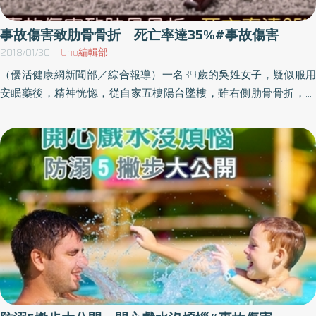
項家中有6歲以下兒童的家長需注意，往往家長不留神，幾秒鐘內孩
子就會發生意外。不要讓幼兒離開大人視線，更不可讓兒童獨處在
事故傷害致肋骨骨折 死亡率達35%#事故傷害
易發生危險或傷害的環境下，避免自高樓墜落、玩火引燃、溺水或
2018/01/30
Uho編輯部
玩窗簾拉繩窒息等意外事故發生。社會及家庭署整理常見於春節期
（優活健康網新聞部／綜合報導）一名39歲的吳姓女子，疑似服用
間的居家事故傷害種類，提醒國人提高安全意識，平平安安過好
安眠藥後，精神恍惚，從自家五樓陽台墜樓，雖右側肋骨骨折，但
年：1）注意香火／祭拜祖先時注意香火，避免觸傷兒童。燒金紙
慶幸保住一命；一開始於其他醫院接受保守治療，出院後疼痛並未
時，避免幼兒靠近火爐。2）熱湯、熱鍋的擺放／春節圍爐端熱食時
減緩，甚至嚴重影響生活。傳統肋骨骨折大多採以保守治療，嚴重
別讓幼童靠近廚房，不要使用桌巾或將熱湯放置桌緣。用餐時熱湯
者常會疼痛難耐，無法深呼吸、咳痰，且可能會影響心肺功能、引
避免靠近幼兒座位、電熱鍋儘量靠牆放，避免電線懸空以免絆倒拉
發肺炎或是呼吸衰竭；吳小姐疼痛持續一個月後，才前往國軍台中
下熱鍋，造成燙傷事故。3）防範墜落、動物咬傷／兒童好奇心特別
總醫院接受微創手術搭配鈦合金骨板治療，術後大幅減緩疼痛及縮
強烈，探索新奇事物，家長應提高警覺，請勿隨意觸摸陌生動物。
短復原時間。肋骨骨折死亡率高達35%國軍台中總醫院胸腔外科主
注意高樓陽台安全裝置，避免兒童墜落。4）洗澡注意／天冷洗熱水
任謝志明表示，根據調查統計，國人事故傷害每年死亡率高達七千
澡，要先放冷水再放熱水，避免幼兒好奇伸手玩水或瞬間跳入浴池
多位，外傷佔絕大部分，而其中10%合併肋骨骨折，死亡率高達
燙傷。瓦斯熱水器不可放在密閉間，保持空氣流通。5）留意行蹤／
35%，每斷一根肋骨，感染肺炎機率上升27%，死亡率增加19%。
前往人潮眾多的遊樂設施或寺廟，家長要隨時留意孩子的行蹤與舉
謝志明主任進一步說明，我們每一個人都有12對肋骨，胸廓的完整
動，事先告訴孩子如何自我保護，走失如何聯繫。
性就是靠肋骨維持，胸腔內的重要器官都是肋骨在保護；人的呼吸
一部分是靠橫膈膜，另一部分則是靠胸廓的肌肉收縮，胸廓會外