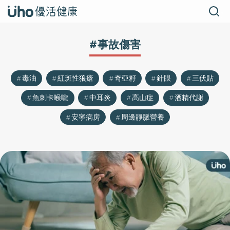
#事故傷害
毒油
紅斑性狼瘡
奇亞籽
針眼
三伏貼
魚刺卡喉嚨
中耳炎
高山症
酒精代謝
安寧病房
周邊靜脈營養