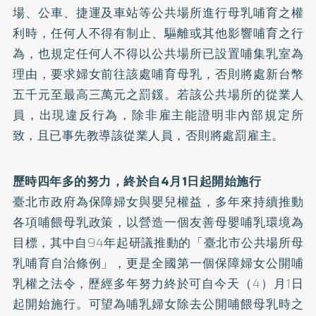
場、公車、捷運及車站等公共場所進行母乳哺育之權
利時，任何人不得有制止、驅離或其他影響哺育之行
為，也規定任何人不得以公共場所已設置哺集乳室為
理由，要求婦女前往該處哺育母乳，否則將處新台幣
五千元至最高三萬元之罰鍰。若該公共場所的從業人
員，出現違反行為，除非雇主能證明非內部規定所
致，且已事先教導該從業人員，否則將處罰雇主。
歷時四年多的努力，終於自4月1日起開始施行
臺北市政府為保障婦女與嬰兒權益，多年來持續推動
各項哺餵母乳政策，以營造一個友善母嬰哺乳環境為
目標，其中自94年起研議推動的「臺北市公共場所母
乳哺育自治條例」，更是全國第一個保障婦女公開哺
乳權之法令，歷經多年努力終於可自今天（4）月1日
起開始施行。可望為哺乳婦女除去公開哺餵母乳時之