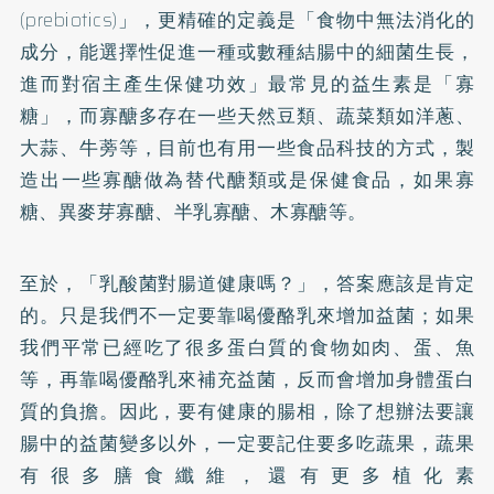
(prebiotics)」，更精確的定義是「食物中無法消化的
成分，能選擇性促進一種或數種結腸中的細菌生長，
進而對宿主產生保健功效」最常見的益生素是「寡
糖」，而寡醣多存在一些天然豆類、蔬菜類如洋蔥、
大蒜、牛蒡等，目前也有用一些食品科技的方式，製
造出一些寡醣做為替代醣類或是保健食品，如果寡
糖、異麥芽寡醣、半乳寡醣、木寡醣等。
至於，「乳酸菌對腸道健康嗎？」，答案應該是肯定
的。只是我們不一定要靠喝優酪乳來增加益菌；如果
我們平常已經吃了很多蛋白質的食物如肉、蛋、魚
等，再靠喝優酪乳來補充益菌，反而會增加身體蛋白
質的負擔。因此，要有健康的腸相，除了想辦法要讓
腸中的益菌變多以外，一定要記住要多吃蔬果，蔬果
有很多
膳食纖維
，還有更多植化素