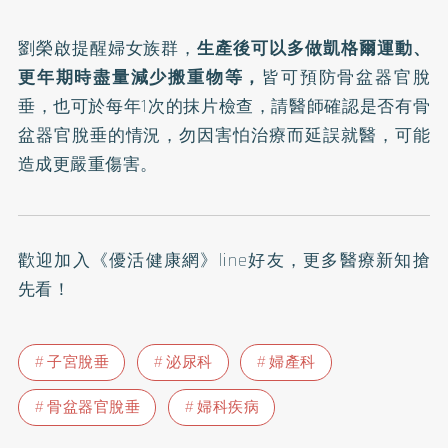
劉榮啟提醒婦女族群，
生產後可以多做凱格爾運動、
更年期時盡量減少搬重物等，
皆可預防骨盆器官脫
垂，也可於每年1次的抹片檢查，請醫師確認是否有骨
盆器官脫垂的情況，勿因害怕治療而延誤就醫，可能
造成更嚴重傷害。
歡迎加入
《優活健康網》line好友
，更多醫療新知搶
先看！
子宮脫垂
泌尿科
婦產科
骨盆器官脫垂
婦科疾病