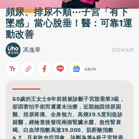
頻尿、排尿不順⋯子宮「有下
墜感」當心脫垂！醫：可靠1運
動改善
馮逸華
2024/4/8
追蹤訂閱
60歲的王女士8年前就被診斷子宮脫垂第3級，
卻因害怕手術而遲遲未治療，近期她因排尿困
難、排尿疼痛、全身無力、高燒39.5度到急診
就醫，經檢查後發現兩側腎臟水腫、急性腎衰
竭、白血球指數高達39,000、肌酐酸指數
4.7，且有敗血症現象，診斷為第4級子宮脫垂