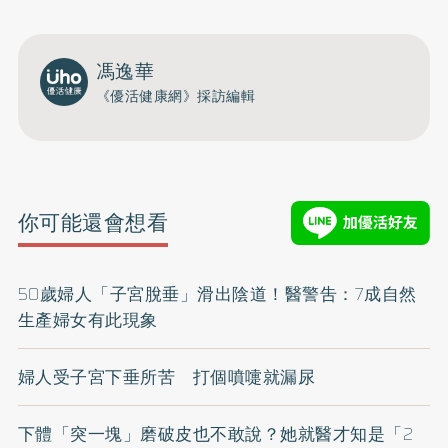
馮逸華
《優活健康網》採訪編輯
你可能還會想看
50歲婦人「子宮脫垂」滑出陰道！醫警吿：7成自然
生產婦女有此現象
婦人受子宮下垂所苦 打個噴嚏就漏尿
下體「突一塊」磨破皮也不敢說？她就醫才知是「2