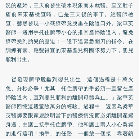
況的產婦，三天前發生破水現象而未就醫。直至肚子
痛前來東基檢查時，已是三天後的事了。經醫師檢
查，赫然發現一小截臍帶竟脫垂在陰道口外。梁華英
醫師一邊用手托住臍帶小心的推回產婦陰道內，避免
臍帶受到胎兒的壓迫；一邊下達緊急開刀的指令。在
訓練有素、應變得宜的東基產兒科團隊努力下，嬰兒
順利出生。
「從發現臍帶脫垂到嬰兒出生，這個過程是十萬火
急、分秒必爭！尤其，托住臍帶的手必須一直留在產
婦陰道內，直到嬰兒順利的離開母體為止。」梁華英
醫師回憶這段驚險萬分的經驗。過程中，還因為梁華
英醫師要跟家屬說明當下的醫療情況而必須離開產婦
身邊，由護士接手托住臍帶。他和護士兩人小心翼翼
的進行這項「換手」的任務，一個放一個接，靠著鎮