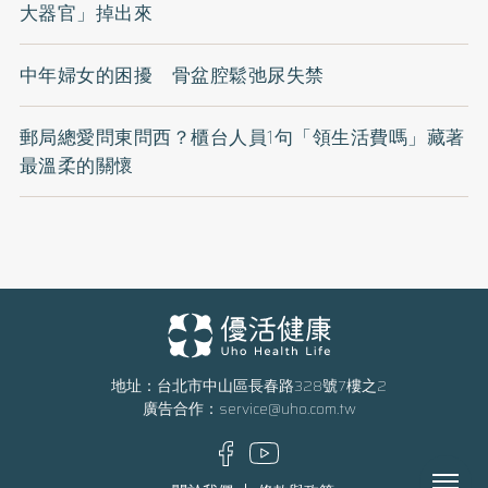
大器官」掉出來
中年婦女的困擾 骨盆腔鬆弛尿失禁
郵局總愛問東問西？櫃台人員1句「領生活費嗎」藏著
最溫柔的關懷
地址：台北市中山區長春路328號7樓之2
廣告合作：
service@uho.com.tw
Menu