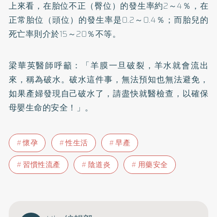
上來看，在胎位不正（臀位）的發生率約2～4％，在
正常胎位（頭位）的發生率是0.2～0.4％；而胎兒的
死亡率則介於15～20％不等。
梁華英醫師呼籲：「羊膜一旦破裂，羊水就會流出
來，稱為破水。破水這件事，無法預知也無法避免，
如果產婦發現自己破水了，請盡快就醫檢查，以確保
母嬰生命的安全！」。
懷孕
性生活
早產
習慣性流產
陰道炎
用藥安全