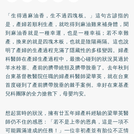
「生得過麻油香，生不過四塊板。」這句古諺指的
是，產婦若順利生產，就吃得到麻油雞來補身體，聞
到麻油香就是一種幸運，也是一種幸福；若不幸難
產，換來的就是四塊木板，也就是陰陽兩隔。這也說
明了產婦的生產過程充滿了隱藏性的多樣變因。婦產
科醫師在產婦生產過程中，最擔心碰到的狀況莫過於
羊水栓塞、產前的臍帶繞頸及臍帶脫垂了。去年秋到
台東基督教醫院任職的婦產科醫師梁華英，就在台東
首度碰到了產前臍帶脫垂的棘手案例。幸好在東基產
兒科團隊的全力搶救下，母嬰均安。
想起當時的狀況，擁有廿五年婦產科經驗的梁華英醫
師仍不住的感恩：「若不是上帝的恩典，這是一項不
可能圓滿達成的任務！」一位非初產並有胎位不正情