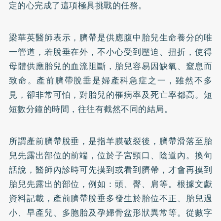
定的心完成了這項極具挑戰的任務。
梁華英醫師表示，臍帶是供應腹中胎兒生命養分的唯
一管道，若脫垂在外，不小心受到壓迫、扭折，使得
母體供應胎兒的血流阻斷，胎兒容易因缺氧、窒息而
致命。產前臍帶脫垂是婦產科急症之一，雖然不多
見，卻非常可怕，對胎兒的罹病率及死亡率都高。短
短數分鐘的時間，往往有截然不同的結局。
所謂產前臍帶脫垂，是指羊膜破裂後，臍帶滑落至胎
兒先露出部位的前端，位於子宮頸口、陰道內。換句
話說，醫師內診時可先摸到或看到臍帶，才會再摸到
胎兒先露出的部位，例如：頭、臀、肩等。根據文獻
資料記載，產前臍帶脫垂多發生於胎位不正、胎兒過
小、早產兒、多胞胎及孕婦骨盆形狀異常等。從數字