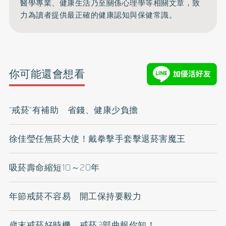
醫學專業、健康生活乃至關係心理學等相關文章，致
力為讀者提供最正確的健康認知與保健常識。
你可能還會想看
”戒菸”有補助 省錢、健康少負擔
徐佳瑩任無菸大使！戴拳擊手套擊退菸害魔王
吸菸壽命縮短10～20年
年節戒菸不容易 開工保持要毅力
歲末戒菸好時機 戒菸3部曲報你知！