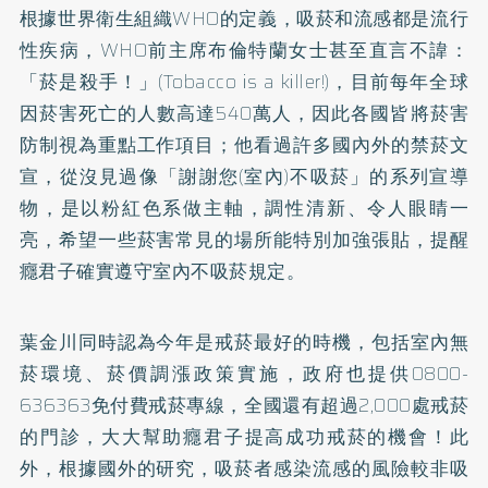
根據世界衛生組織WHO的定義，吸菸和流感都是流行
性疾病，WHO前主席布倫特蘭女士甚至直言不諱：
「菸是殺手！」(Tobacco is a killer!)，目前每年全球
因菸害死亡的人數高達540萬人，因此各國皆將菸害
防制視為重點工作項目；他看過許多國內外的禁菸文
宣，從沒見過像「謝謝您(室內)不吸菸」的系列宣導
物，是以粉紅色系做主軸，調性清新、令人眼睛一
亮，希望一些菸害常見的場所能特別加強張貼，提醒
癮君子確實遵守室內不吸菸規定。
葉金川同時認為今年是戒菸最好的時機，包括室內無
菸環境、菸價調漲政策實施，政府也提供0800-
636363免付費戒菸專線，全國還有超過2,000處戒菸
的門診，大大幫助癮君子提高成功戒菸的機會！此
外，根據國外的研究，吸菸者感染流感的風險較非吸