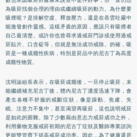
數也承認吸菸對健康來說並不是件好事，但一直仍想
為吸菸找個合理的理由或繼續吸菸的動力。為什麼要
吸煙呢？是排解空虛、釋放壓力，還是在吞雲吐霧中
能激發創作靈感。這樣矛盾的原因，應該只有吸煙者
自己最清楚。或許你也曾尋求過戒菸門診或使用過戒
菸
貼片
、口含碇等，但就是無法成功戒除。的確，吸
菸是一種成癮性疾病，特別是菸品中的尼古丁為高度
成癮性物質。
沈明諭組長表示，在吸菸成癮後，一旦停止吸菸，未
能繼續補充尼古丁後，體內尼古丁濃度迅速下降，會
產生各種不舒服的戒斷症狀，像是躁動、焦慮、
失
眠
、注意力不集中，甚至渴望再吸菸，這也說明戒菸
是如此的困難。除了少數藉由意志力戒菸成功之外，
利用藥物克服戒菸初期的尼古丁症狀及醫師專業諮詢
更能雙管齊下提高戒菸成功率。因此，為了健康還是