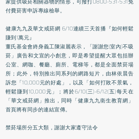
家提供吸菸相關器物的情形，可撥打0800-531-531免
付費菸害申訴專線檢舉。
健康九九及華文戒菸網 6/10連續三天首播『如何輕鬆
賺到1萬元』
董氏基金會終身義工陳淑麗表示，「謝謝您(室內)不吸
菸」廣告和文宣的小創意，即是希望提醒大眾包括辦
公室、網咖、餐廳、廁所、電梯等，都是全面禁菸場
所；此外，特別推出同系列的網路短片，由林依晨告
訴您「10,000元的好處」，以及「如何打敗不景氣，
輕鬆賺到10,000元」；將於6/10(三)-6/12(五)每天在
「華文戒菸網」推出，同時「健康九九衛生教育網」
首頁將有同步的連結宣傳。
禁菸場所分五大類，謝謝大家遵守法令