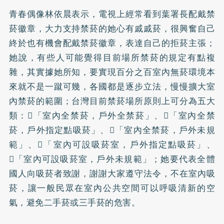
青春偶像林依晨表示，電視上經常看到葉署長配戴禁
菸徽章，大力支持禁菸的她心有戚戚菸，很興奮自己
終於也有機會配戴禁菸徽章，表達自己的拒菸主張；
她說，有些人可能覺得目前場所禁菸的規定有點複
雜，其實據她所知，要實現百分之百室內無菸環境本
來就不是一蹴可幾，各國都是逐步立法，慢慢擴大室
內禁菸的範圍；台灣目前禁菸場所原則上可分為五大
類：「室內全禁菸，戶外全禁菸」、「室內全禁
菸，戶外指定點吸菸」、「室內全禁菸，戶外未規
範」、「室內可設吸菸室，戶外指定點吸菸」、
「室內可設吸菸室，戶外未規範」；她要代表全體
國人向吸菸者致謝，謝謝大家遵守法令，不在室內吸
菸，讓一般民眾在室內公共空間可以呼吸清新的空
氣，避免二手菸或三手菸的危害。