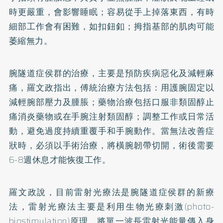
時更嚴重，會影響睡眠；容易從手上掉落東西，有時
細部工作會有困難，如扣鈕釦；拇指基部的肌肉可能
萎縮無力。
腕隧道症侯群的治療，主要是預防疾病惡化及減輕麻
痛，羅文政指出，傅統治療方法包括：用護腕固定以
減輕腕部壓力及腫脹；藥物治療包括口服非類固醇止
痛消炎藥物或在手腕注射類固醇；調整工作或日常活
動，避免過度持續重覆手和手腕動作。當無法改善症
狀時，必須以手術治療，將橫腕韌帶切開，術後需要
6-8週休息才能恢復工作。
羅文政說，目前雷射光療法是腕隧道症侯群的新療
法，雷射光療法主要是利用生物光療刺激(photo-
biostimulation)原理，將單一波長雷射光能量傳入身