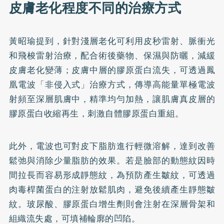
皮膚老化程度不同的治療方式
黃昭瑜提到，針對淺層老化可利用皮秒雷射、脈衝光
和飛梭雷射治療，配合術後藥物、保濕與防曬，減緩
皮膚老化變薄；皮膚中層的膠原蛋白流失，可透過鳳
凰電波「非侵入式」治療方式，傳導高能量單極電波
射頻至深層肌膚中，精準均勻加熱，讓肌膚真皮層的
膠原蛋白收縮再生，刺激自體膠原蛋白重組。
此外，電波也可對皮下脂肪進行輕微溶解，達到改善
鬆弛與消除少量脂肪的效果。若是臉部的動態紋因時
間拉長而容易形成靜態紋，為預防產生皺紋，可透過
肉毒桿菌蛋白的注射放鬆肌肉，避免後續產生靜態皺
紋。玻尿酸、膠原蛋白增生劑則會注射在深層骨架和
組織流失處，可填補輪廓的凹陷。