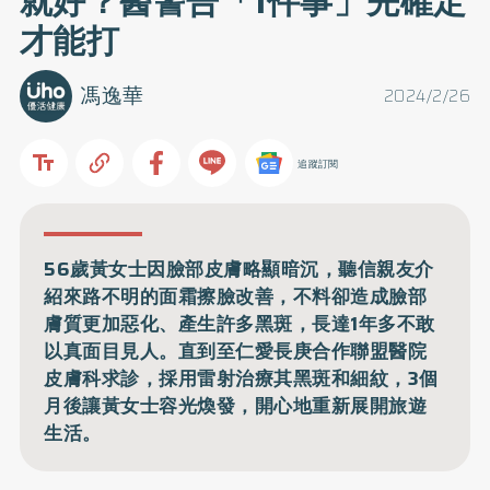
就好？醫警告「1件事」先確定
才能打
馮逸華
2024/2/26
追蹤訂閱
56歲黃女士因臉部皮膚略顯暗沉，聽信親友介
紹來路不明的面霜擦臉改善，不料卻造成臉部
膚質更加惡化、產生許多黑斑，長達1年多不敢
以真面目見人。直到至仁愛長庚合作聯盟醫院
皮膚科求診，採用雷射治療其黑斑和細紋，3個
月後讓黃女士容光煥發，開心地重新展開旅遊
生活。