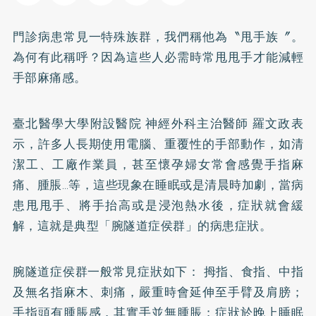
門診病患常見一特殊族群，我們稱他為〝甩手族〞。
為何有此稱呼？因為這些人必需時常甩甩手才能減輕
手部麻痛感。
臺北醫學大學附設醫院 神經外科主治醫師 羅文政表
示，許多人長期使用電腦、重覆性的手部動作，如清
潔工、工廠作業員，甚至懷孕婦女常會感覺手指麻
痛、腫脹…等，這些現象在睡眠或是清晨時加劇，當病
患甩甩手、將手抬高或是浸泡熱水後，症狀就會緩
解，這就是典型「腕隧道症侯群」的病患症狀。
腕隧道症侯群一般常見症狀如下： 拇指、食指、中指
及無名指麻木、刺痛，嚴重時會延伸至手臂及肩膀；
手指頭有腫脹感，其實手並無腫脹；症狀於晚上睡眠