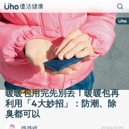
暖暖包用完先別丟！暖暖包再
利用「4大妙招」：防潮、除
臭都可以
媽媽經
2024/12/11