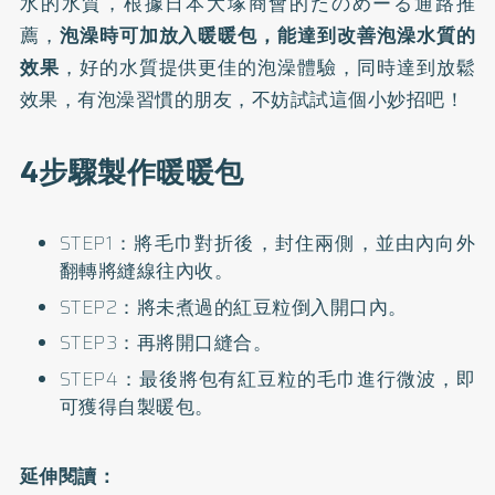
水的水質，根據日本大塚商會的たのめーる通路推
薦，
泡澡時可加放入暖暖包，能達到改善泡澡水質的
效果
，好的水質提供更佳的泡澡體驗，同時達到放鬆
效果，有泡澡習慣的朋友，不妨試試這個小妙招吧！
4步驟製作暖暖包
STEP1：將毛巾對折後，封住兩側，並由內向外
翻轉將縫線往內收。
STEP2：將未煮過的紅豆粒倒入開口內。
STEP3：再將開口縫合。
STEP4：最後將包有紅豆粒的毛巾進行微波，即
可獲得自製暖包。
延伸閱讀：