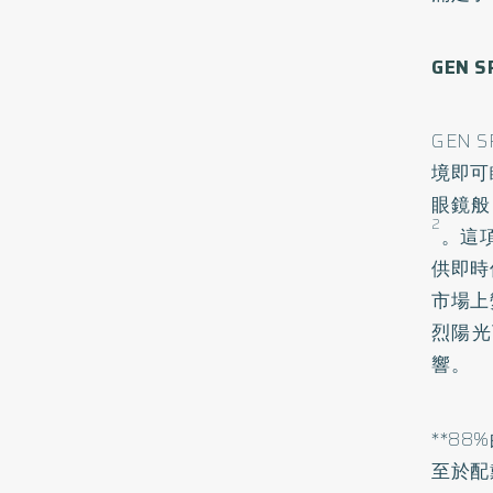
GEN S
GEN
境即可
眼鏡般
2
。這
供即時
市場上
烈陽光
響。
**8
至於配