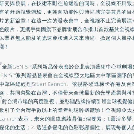
研究與發展，在技術不斷往前邁進的同時，全視線不只致
有的舒適視覺體驗，更朝向功能性與時尚感完美兼具的目
片的新篇章！在這一次的發表會中，全視線不止完美展演
色鏡片，更攜手集團旗下品牌雷朋合作推出首款基於全視
以業界無人能及的光速穿梭進入未來時尚、掀起個人風格
潮！
®
全新GEN S™系列新品發表會於台北表演藝術中心球劇
GEN S™系列新品發表會在全視線亞太地區大中華區團隊
中華區總經理Stuart Cannon、依視路陸遜梯卡香港及
路，共同齊聚在台灣，不僅帶來全球最新的光學產業與科
®
對台灣市場的高度重視，並彰顯品牌持續引領全球視覺健
吸引了全台灣半數以上的業者到場聆聽體驗！全視線亞太
art Cannon表示，未來的眼鏡應該具備3個要素：1.靈活
變化的生活；2. 透過多變化的色彩彰顯個性，展現每個人的