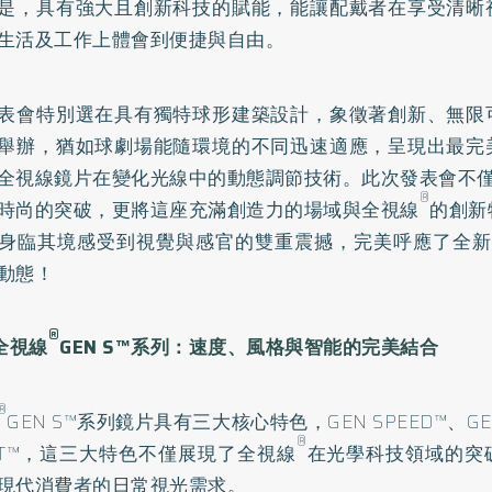
是，具有強大且創新科技的賦能，能讓配戴者在享受清晰
生活及工作上體會到便捷與自由。
表會特別選在具有獨特球形建築設計，象徵著創新、無限
舉辦，猶如球劇場能隨環境的不同迅速適應，呈現出最完
全視線鏡片在變化光線中的動態調節技術。此次發表會不
®
時尚的突破，更將這座充滿創造力的場域與全視線
的創新
身臨其境感受到視覺與感官的雙重震撼，完美呼應了全新一
動態！
®
全視線
GEN S™系列：速度、風格與智能的完美結合
®
GEN S™系列鏡片具有三大核心特色，GEN SPEED™、GEN
®
RT™，這三大特色不僅展現了全視線
在光學科技領域的突
現代消費者的日常視光需求。