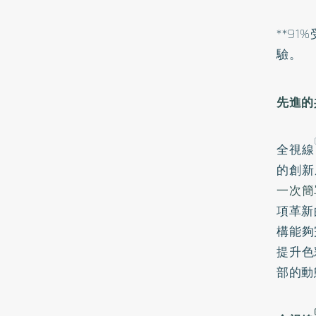
**9
驗。
先進的
全視線
的創新
一次簡
項革新
構能夠
提升色
部的動