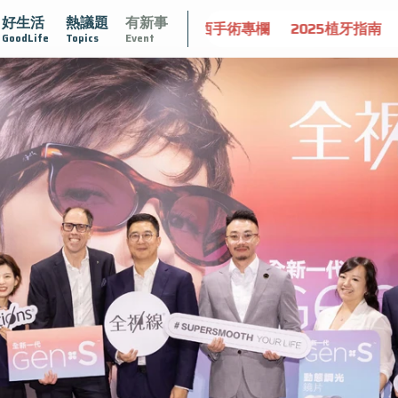
好生活
熱議題
有新事
守護骨骼健康
達文西手術專欄
2025植牙指南
漸凍不孤
GoodLife
Topics
Event