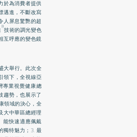
力於為消費者提供
標邁進，不斷改寫
令人屏息驚艷的超
®
線
技術的調光變色
相互呼應的變色鏡
場盛大舉行。此次全
的引領下，全視線亞
台灣專業視覺健康總
技趨勢，也展示了
康領域的決心，全
及大中華區總經理
多變、能快速適應佩戴
獨特魅力；3. 最