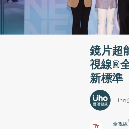
鏡片超能
視線®全
新標準
Uh
全視線