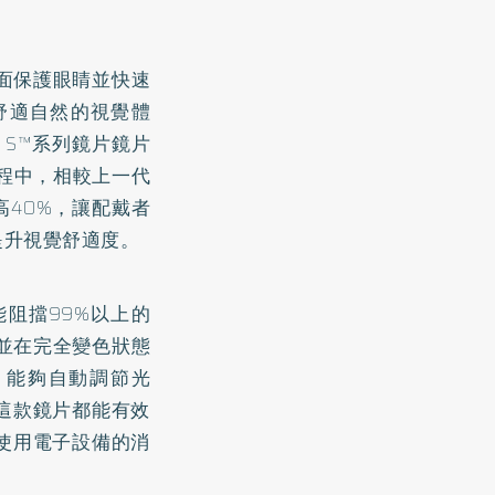
全面保護眼睛並快速
舒適自然的視覺體
 S™系列鏡片鏡片
過程中，相較上一代
高40%，讓配戴者
提升視覺舒適度。
能阻擋99%以上的
，並在完全變色狀態
術，能夠自動調節光
這款鏡片都能有效
使用電子設備的消