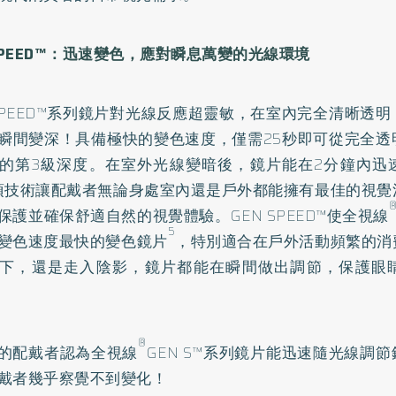
PEED
™
：
迅速變色，應對瞬息萬變的光線環境
 SPEED™系列鏡片對光線反應超靈敏，在室內完全清晰透
瞬間變深！具備極快的變色速度，僅需25秒即可從完全透
的第3級深度。在室外光線變暗後，鏡片能在2分鐘內迅
項技術讓配戴者無論身處室內還是戶外都能擁有最佳的視覺
保護並確保舒適自然的視覺體驗。GEN SPEED™使全視線
5
變色速度最快的變色鏡片
，特別適合在戶外活動頻繁的消
下，還是走入陰影，鏡片都能在瞬間做出調節，保護眼
®
8%的配戴者認為全視線
GEN S™系列鏡片能迅速隨光線調
戴者幾乎察覺不到變化！