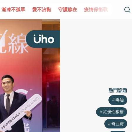
單
愛不沾黏
守護腺在
疫情保衛戰
再生醫學
愛的未
熱門話題
毒油
紅斑性狼瘡
奇亞籽