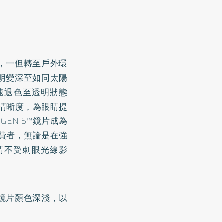
明，一但轉至戶外環
明變深至如同太陽
速退色至透明狀態
清晰度，為眼睛提
®
GEN S™鏡片成為
費者，無論是在強
睛不受刺眼光線影
節鏡片顏色深淺，以