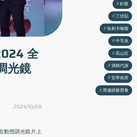
針眼
三伏貼
魚刺卡喉嚨
中耳炎
24 全
高山症
態調光鏡
酒精代謝
安寧病房
周邊靜脈營養
2024/10/28
在動態調光鏡片上