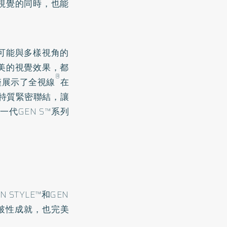
視覺的同時，也能
可能與多樣視角的
美的視覺效果，都
®
僅展示了全視線
在
特質緊密聯結，讓
代GEN S™系列
 STYLE™和GEN
破性成就，也完美