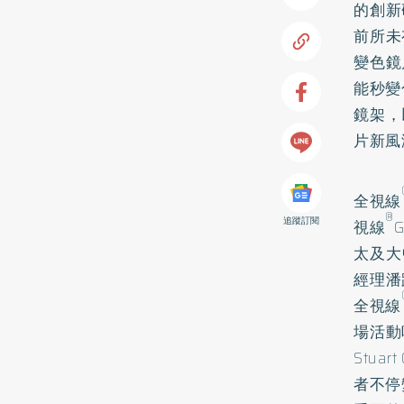
的創新
前所未
變色鏡
能秒變
鏡架，
片新風
全視線
®
追蹤訂閱
視線
太及大
經理潘
全視線
場活動
Stu
者不停