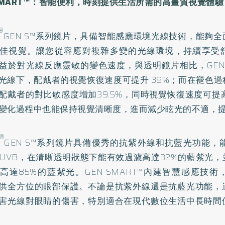
SMART
™：智能便利，時刻提供生活所需的高畫質視覺體驗
®
GEN S™系列鏡片，具備智能感應環境光線技術，能夠
佳視覺。讓您從容應對複雜多變的光線環境，持續享受
益於對光線反應靈敏的變色速度，與透明鏡片相比，GEN
光線下，配戴者的視覺恢復速度可提升 39%；而在褪色
配戴者的對比敏感度增加39.5%，同時視覺恢復速度可提
變化過程中也能保持視覺清晰度，進而減少眩光的不適，
®
GEN S™系列鏡片具備優秀的抗紫外線和抗藍光功能，
和UVB，在清晰透明狀態下能有效過濾高達32%的藍紫光
高達85%的藍紫光。GEN SMART™內建智慧感應技
供全方位的眼部保護。不論是抗紫外線還是抗藍光功能，
害光線對眼睛的傷害，特別適合在現代數位生活中長時間