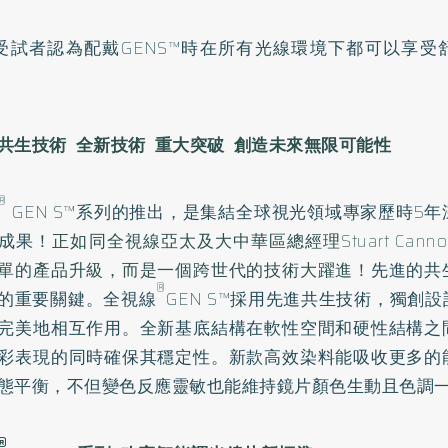
1%受試者認為配戴GENS™時在所有光線環境下都可以享
共生技術 全新技術 重大突破 創造未來無限可能性
®
GEN S™系列的推出，是集結全球視光領域專家歷時5
成果！
正如同全視線亞太及大中華區總經理Stuart Can
單的產品升級，而是一個跨世代的技術大躍進！
先進的共
®
的重要關鍵。全視線
GEN S™採用先進共生技術，獨創
完美地相互作用。全新基底結構在軟性空間和硬性結構之
彩表現的同時確保其穩定性。新款高效染料能吸收更多的
態平衡，不但變色反應靈敏也能維持鏡片顏色生動且色調
®