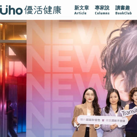
新文章
專家說
讀書趣
疫情保衛戰
再生醫學
愛的未來視
認識攝護腺肥大
Article
Columns
BookClub