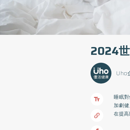
202
Uh
睡眠對
加劇健
在提高