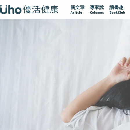
新文章
專家說
讀書趣
疫情保衛戰
再生醫學
愛的未來視
認識攝護腺肥大
Article
Columns
BookClub