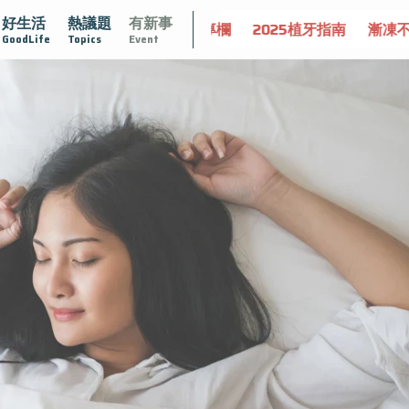
好生活
熱議題
有新事
守護骨骼健康
達文西手術專欄
2025植牙指南
漸凍不孤
GoodLife
Topics
Event