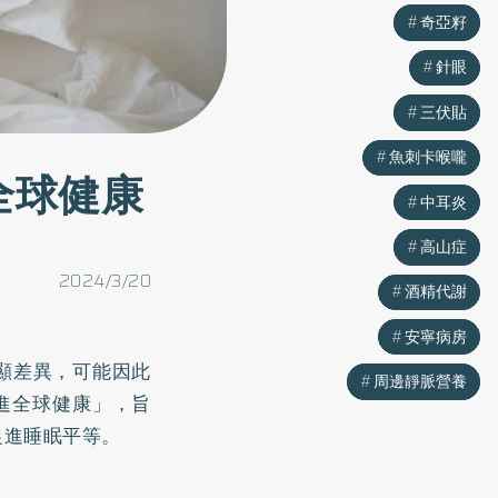
奇亞籽
奇亞籽
針眼
針眼
三伏貼
三伏貼
魚刺卡喉嚨
魚刺卡喉嚨
全球健康
中耳炎
中耳炎
高山症
高山症
2024/3/20
酒精代謝
酒精代謝
安寧病房
安寧病房
顯差異，可能因此
周邊靜脈營養
周邊靜脈營養
促進全球健康」，旨
促進睡眠平等。