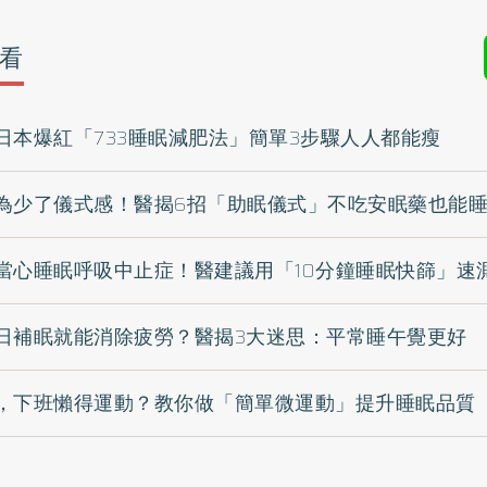
看
日本爆紅「733睡眠減肥法」簡單3步驟人人都能瘦
為少了儀式感！醫揭6招「助眠儀式」不吃安眠藥也能
當心睡眠呼吸中止症！醫建議用「10分鐘睡眠快篩」速
日補眠就能消除疲勞？醫揭3大迷思：平常睡午覺更好
，下班懶得運動？教你做「簡單微運動」提升睡眠品質