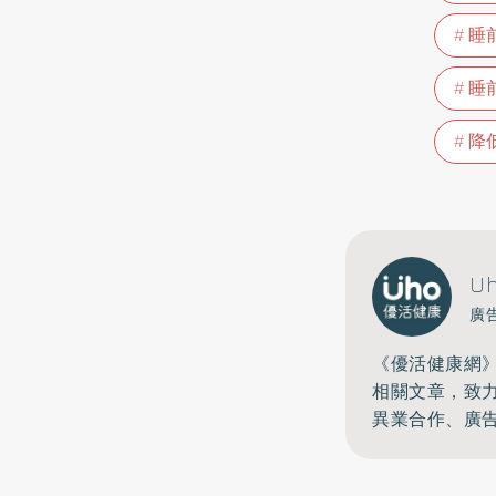
睡
睡
降
U
廣
《優活健康網
相關文章，致
異業合作、廣