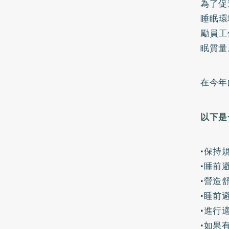
為了促
睡眠環
勵員工
眠質量
在今年
以下是
•保持
•睡前
•營造
•睡前
•進行
•如果