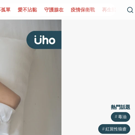
單
愛不沾黏
守護腺在
疫情保衛戰
再生醫學
愛的未
熱門話題
熱門話題
毒油
毒油
紅斑性狼瘡
紅斑性狼瘡